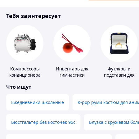
Материалы для ремонта
Тебя заинтересует
Спорт и отдых
Компрессоры
Инвентарь для
Футляры и
кондиционера
гимнастики
подставки для
драгоценностей
Что ищут
Ежедневники школьные
K-pop руми костюм для ани
Бюстгальтер без косточек 95с
Блузка с кружевом бо