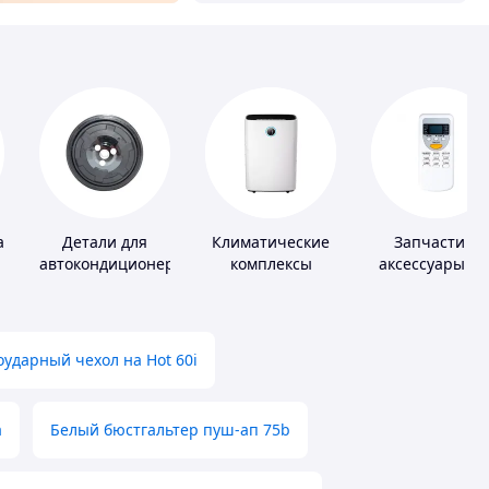
а
Детали для
Климатические
Запчасти и
автокондиционеров
комплексы
аксессуары дл
бытовых
кондиционеро
ударный чехол на Hot 60i
а
Белый бюстгальтер пуш-ап 75b