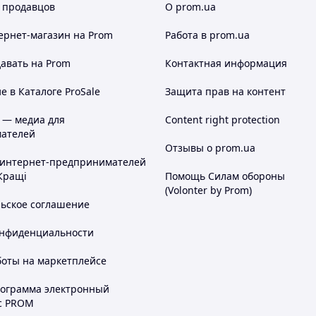
 продавцов
О prom.ua
ернет-магазин
на Prom
Работа в prom.ua
авать на Prom
Контактная информация
 в Каталоге ProSale
Защита прав на контент
 — медиа для
Content right protection
ателей
Отзывы о prom.ua
 интернет-предпринимателей
Кращі
Помощь Силам обороны
(Volonter by Prom)
льское соглашение
онфиденциальности
боты на маркетплейсе
рограмма электронный
с PROM