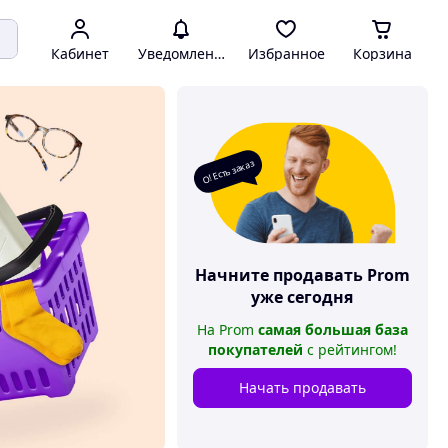
Кабинет
Уведомления
Избранное
Корзина
О! Есть заказ
Начните продавать
Prom
уже сегодня
На
Prom
самая большая база
покупателей
с рейтингом
!
Начать продавать