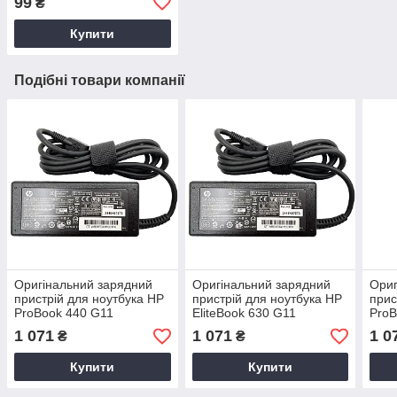
99
₴
Купити
Подібні товари компанії
Оригінальний зарядний
Оригінальний зарядний
Ориг
пристрій для ноутбука HP
пристрій для ноутбука HP
прис
ProBook 440 G11
EliteBook 630 G11
ProB
1 071
1 071
1 0
₴
₴
Купити
Купити