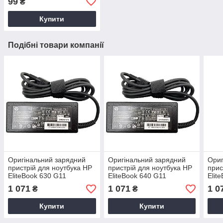
99
₴
Купити
Подібні товари компанії
Оригінальний зарядний
Оригінальний зарядний
Ориг
пристрій для ноутбука HP
пристрій для ноутбука HP
прис
EliteBook 630 G11
EliteBook 640 G11
Elit
1 071
1 071
1 0
₴
₴
Купити
Купити