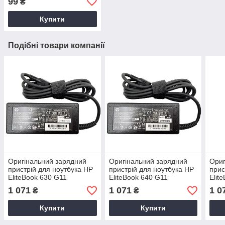
99
₴
Купити
Подібні товари компанії
Оригінальний зарядний
Оригінальний зарядний
Ориг
пристрій для ноутбука HP
пристрій для ноутбука HP
прис
EliteBook 630 G11
EliteBook 640 G11
Elit
1 071
1 071
1 0
₴
₴
Купити
Купити