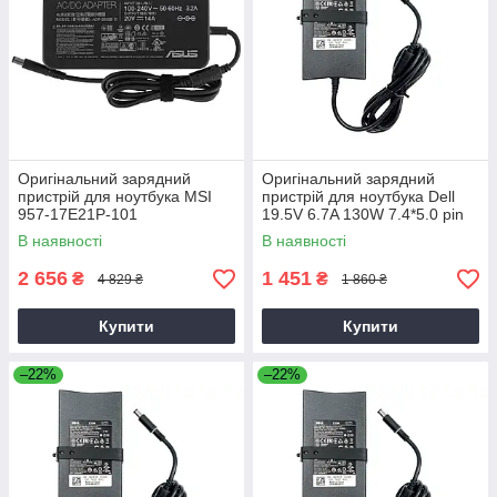
Оригінальний зарядний
Оригінальний зарядний
пристрій для ноутбука MSI
пристрій для ноутбука Dell
957-17E21P-101
19.5V 6.7A 130W 7.4*5.0 pin
Slim (PA-4E)
В наявності
В наявності
2 656
1 451
₴
₴
4 829 ₴
1 860 ₴
Купити
Купити
–22%
–22%