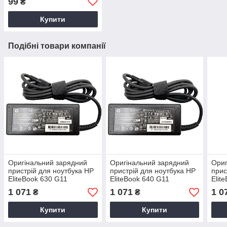
99
₴
Купити
Подібні товари компанії
Оригінальний зарядний
Оригінальний зарядний
Ориг
пристрій для ноутбука HP
пристрій для ноутбука HP
прис
EliteBook 630 G11
EliteBook 640 G11
Elit
1 071
1 071
1 0
₴
₴
Купити
Купити