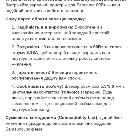
Зустрічайте зарядний пристрій для Samsung 60Вт — ваш
надійний помічник в роботі та навчанні.
Чому варто обрати саме цю зарядку:
Надійність від виробника:
Вироблений з
високоякісних матеріалів, цей зарядний пристрій
гарантує вам якість та довговічність.
Потужність:
З вихідною потужністю в
60Вт
та силою
струму
3.16А
, цей пристрій швидко зарядить ваш
ноутбук та забезпечить стабільну роботу системи
живлення.
Гарантія якості:
6 місяців
гарантійного
обслуговування дадуть вам спокій.
Особливість роз'єму:
Штекер розміром
5.5*3.0 мм
з
центральним контактом (
голкою
) всередині. Будь
ласка, порівняйте ваш старий роз'єм із фото перед
замовленням — це специфічний роз'єм саме для
ноутбуків Samsung.
Сумісність із моделями (Compatibility List):
Даний блок
живлення підходить до більшості класичних моделей
Samsung, зокрема: