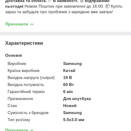
Доставка та оплата:
✅
В наявності.
🚀
Відправимо
сьогодні
Новою Поштою при замовленні до 16:00. 📦 Купіть
зараз та забудьте про проблеми з зарядкою вже завтра!
Приховати
Характеристики
Основні
Виробник
Samsung
Країна виробник
Китай
Вихідна напруга (output)
19 В
Вихідна потужність
60 Вт
Гарантійний термін
6 міс
Призначення
Для ноутбука
Стан
Новий
Сумісність з брендом
Samsung
Тип роз'єму
5.5x3.0 мм
Приховати