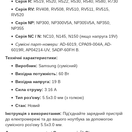
Серія R:
R519, R520, R522, R530, R540, R580, R730
Серія RV:
RV408, RV508, RV510, RV511, RV515,
RV520
Серія NP:
NP300, NP300V5A, NP305V5A, NP350,
NP355
Серія NC / N:
NC10, N145, N150 (якщо напруга 19V)
Сумісні парт-номери:
AD-6019, CPA09-004A, AD-
6019R, AP04214-UV, SADP-60FH B.
Технічні характеристики:
Виробник:
Samsung (сумісний)
Вихідна потужність:
60 Вт
Вихідна напруга:
19 В
Сила струму:
3.16 А
Тип роз'єму:
5.5x3.0 мм (з голкою)
Стан:
Новий
Інструкція з використання:
Під'єднайте зарядний пристрій
до електромережі та до вашого ноутбука за допомогою
сумісного роз'єму 5.5x3.0 мм.