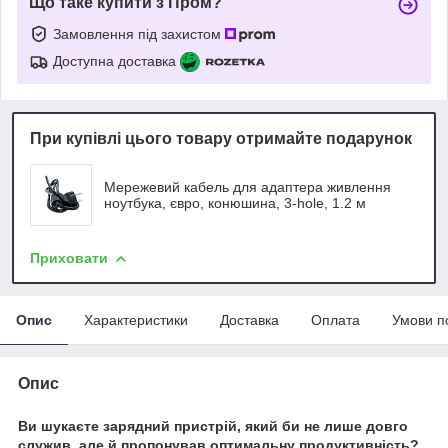
Що таке купити з Пром?
Замовлення під захистом
Доступна доставка
При купівлі цього товару отримайте подарунок
Мережевий кабель для адаптера живлення
ноутбука, євро, конюшина, 3-hole, 1.2 м
Приховати
Опис
Характеристики
Доставка
Оплата
Умови п
Опис
Ви шукаєте зарядний пристрій, який би не лише довго
служив, але й пропонував оптимальну продуктивність?