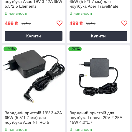
ноутбука Asus 19V 3.42A 65W
65W (5.5*1.7 мм) для
5.5*2.5 Elements
ноутбука Acer TravelMate
P2510-G2-M
В наявності
В наявності
499
499
₴
₴
624 ₴
624 ₴
Купити
Купити
–20%
–20%
Зарядний пристрій 19V 3.42A
Зарядний пристрій для
65W (5.5*1.7 мм) для
ноутбука Lenovo 20V 2.25A
ноутбука Acer NITRO 5
45W 4.0*1.7
AN515-31 65
В наявності
В наявності