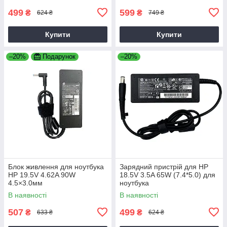
499
599
₴
₴
624 ₴
749 ₴
Купити
Купити
–20%
Подарунок
–20%
Блок живлення для ноутбука
Зарядний пристрій для HP
HP 19.5V 4.62A 90W
18.5V 3.5A 65W (7.4*5.0) для
4.5×3.0мм
ноутбука
В наявності
В наявності
507
499
₴
₴
633 ₴
624 ₴