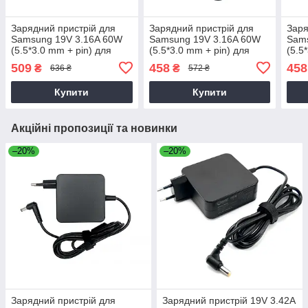
Зарядний пристрій для
Зарядний пристрій для
Заря
Samsung 19V 3.16A 60W
Samsung 19V 3.16A 60W
Sam
(5.5*3.0 mm + pin) для
(5.5*3.0 mm + pin) для
(5.5
ноутбука Samsung
ноутбука Samsung R18
ноут
509
458
458
₴
₴
636 ₴
572 ₴
NP905S3G
Купити
Купити
Акційні пропозиції та новинки
–20%
–20%
Зарядний пристрій для
Зарядний пристрій 19V 3.42A