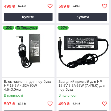
499
599
₴
₴
624 ₴
749 ₴
Купити
Купити
–20%
Подарунок
–20%
Блок живлення для ноутбука
Зарядний пристрій для HP
HP 19.5V 4.62A 90W
18.5V 3.5A 65W (7.4*5.0) для
4.5×3.0мм
ноутбука
В наявності
В наявності
507
499
₴
₴
633 ₴
624 ₴