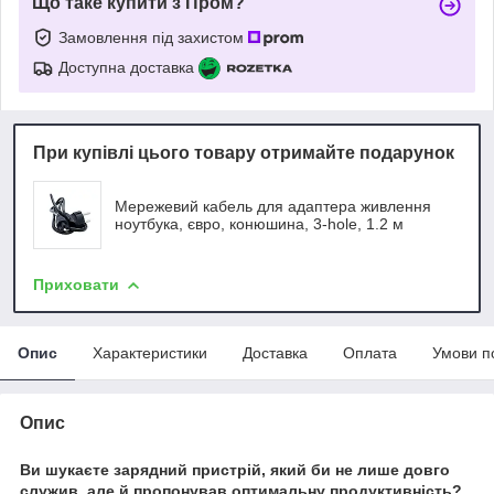
Що таке купити з Пром?
Замовлення під захистом
Доступна доставка
При купівлі цього товару отримайте подарунок
Мережевий кабель для адаптера живлення
ноутбука, євро, конюшина, 3-hole, 1.2 м
Приховати
Опис
Характеристики
Доставка
Оплата
Умови п
Опис
Ви шукаєте зарядний пристрій, який би не лише довго
служив, але й пропонував оптимальну продуктивність?