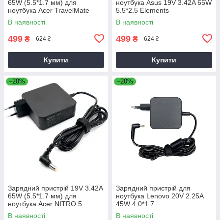
65W (5.5*1.7 мм) для
ноутбука Asus 19V 3.42A 65W
ноутбука Acer TravelMate
5.5*2.5 Elements
P2510-G2-M
В наявності
В наявності
499
499
₴
₴
624 ₴
624 ₴
Купити
Купити
–20%
–20%
Зарядний пристрій 19V 3.42A
Зарядний пристрій для
65W (5.5*1.7 мм) для
ноутбука Lenovo 20V 2.25A
ноутбука Acer NITRO 5
45W 4.0*1.7
AN515-31 65
В наявності
В наявності