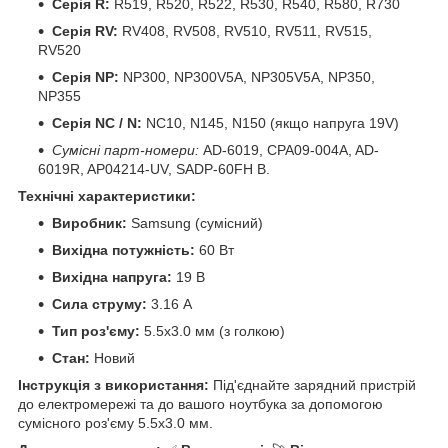
Серія R:
R519, R520, R522, R530, R540, R580, R730
Серія RV:
RV408, RV508, RV510, RV511, RV515,
RV520
Серія NP:
NP300, NP300V5A, NP305V5A, NP350,
NP355
Серія NC / N:
NC10, N145, N150 (якщо напруга 19V)
Сумісні парт-номери:
AD-6019, CPA09-004A, AD-
6019R, AP04214-UV, SADP-60FH B.
Технічні характеристики:
Виробник:
Samsung (сумісний)
Вихідна потужність:
60 Вт
Вихідна напруга:
19 В
Сила струму:
3.16 А
Тип роз'єму:
5.5x3.0 мм (з голкою)
Стан:
Новий
Інструкція з використання:
Під'єднайте зарядний пристрій
до електромережі та до вашого ноутбука за допомогою
сумісного роз'єму 5.5x3.0 мм.