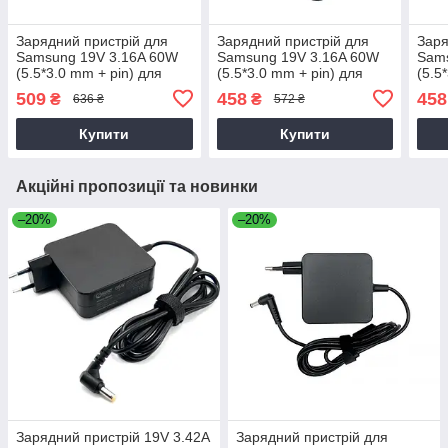
Зарядний пристрій для
Зарядний пристрій для
Заря
Samsung 19V 3.16A 60W
Samsung 19V 3.16A 60W
Sam
(5.5*3.0 mm + pin) для
(5.5*3.0 mm + pin) для
(5.5
ноутбука Samsung
ноутбука Samsung R18
ноут
509
458
458
₴
₴
636 ₴
572 ₴
NP905S3G
Купити
Купити
Акційні пропозиції та новинки
–20%
–20%
Зарядний пристрій 19V 3.42A
Зарядний пристрій для