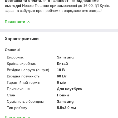
Доставка та оплата:
✅
В наявності.
🚀
Відправимо
сьогодні
Новою Поштою при замовленні до 16:00. 📦 Купіть
зараз та забудьте про проблеми з зарядкою вже завтра!
Приховати
Характеристики
Основні
Виробник
Samsung
Країна виробник
Китай
Вихідна напруга (output)
19 В
Вихідна потужність
60 Вт
Гарантійний термін
6 міс
Призначення
Для ноутбука
Стан
Новий
Сумісність з брендом
Samsung
Тип роз'єму
5.5x3.0 мм
Приховати