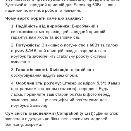
Зустрічайте зарядний пристрій для Samsung 60Вт — ваш
надійний помічник в роботі та навчанні.
Чому варто обрати саме цю зарядку:
Надійність від виробника:
Вироблений з
високоякісних матеріалів, цей зарядний пристрій
гарантує вам якість та довговічність.
Потужність:
З вихідною потужністю в
60Вт
та силою
струму
3.16А
, цей пристрій швидко зарядить ваш
ноутбук та забезпечить стабільну роботу системи
живлення.
Гарантія якості:
6 місяців
гарантійного
обслуговування дадуть вам спокій.
Особливість роз'єму:
Штекер розміром
5.5*3.0 мм
з
центральним контактом (
голкою
) всередині. Будь
ласка, порівняйте ваш старий роз'єм із фото перед
замовленням — це специфічний роз'єм саме для
ноутбуків Samsung.
Сумісність із моделями (Compatibility List):
Даний блок
живлення підходить до більшості класичних моделей
Samsung, зокрема: