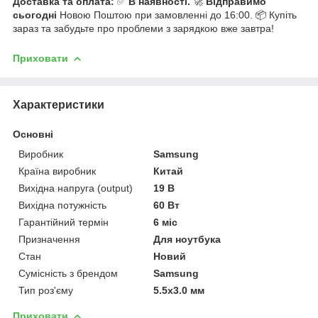
Доставка та оплата:
✅
В наявності.
🚀
Відправимо
сьогодні
Новою Поштою при замовленні до 16:00. 📦 Купіть
зараз та забудьте про проблеми з зарядкою вже завтра!
Приховати
Характеристики
Основні
Виробник
Samsung
Країна виробник
Китай
Вихідна напруга (output)
19 В
Вихідна потужність
60 Вт
Гарантійний термін
6 міс
Призначення
Для ноутбука
Стан
Новий
Сумісність з брендом
Samsung
Тип роз'єму
5.5x3.0 мм
Приховати