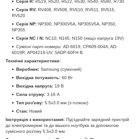
Серія R:
R519, R520, R522, R530, R540, R580, R730
Серія RV:
RV408, RV508, RV510, RV511, RV515,
RV520
Серія NP:
NP300, NP300V5A, NP305V5A, NP350,
NP355
Серія NC / N:
NC10, N145, N150 (якщо напруга 19V)
Сумісні парт-номери:
AD-6019, CPA09-004A, AD-
6019R, AP04214-UV, SADP-60FH B.
Технічні характеристики:
Виробник:
Samsung (сумісний)
Вихідна потужність:
60 Вт
Вихідна напруга:
19 В
Сила струму:
3.16 А
Тип роз'єму:
5.5x3.0 мм (з голкою)
Стан:
Новий
Інструкція з використання:
Під'єднайте зарядний пристрій
до електромережі та до вашого ноутбука за допомогою
сумісного роз'єму 5.5x3.0 мм.