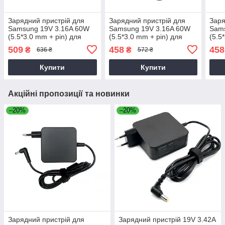
Зарядний пристрій для
Зарядний пристрій для
Заря
Samsung 19V 3.16A 60W
Samsung 19V 3.16A 60W
Sam
(5.5*3.0 mm + pin) для
(5.5*3.0 mm + pin) для
(5.5
ноутбука Samsung
ноутбука Samsung AD-
ноут
509
458
458
₴
₴
636 ₴
572 ₴
NP905S3G
4019
601
Купити
Купити
Акційні пропозиції та новинки
–20%
–20%
Зарядний пристрій для
Зарядний пристрій 19V 3.42A