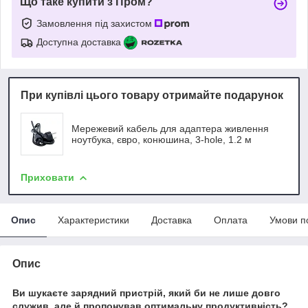
Що таке купити з Пром?
Замовлення під захистом
Доступна доставка
При купівлі цього товару отримайте подарунок
Мережевий кабель для адаптера живлення
ноутбука, євро, конюшина, 3-hole, 1.2 м
Приховати
Опис
Характеристики
Доставка
Оплата
Умови п
Опис
Ви шукаєте зарядний пристрій, який би не лише довго
служив, але й пропонував оптимальну продуктивність?