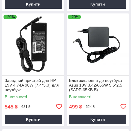
Купити
Купити
–20%
–20%
Зарядний пристрій для HP
Блок живлення до ноутбука
19V 4.74A 90W (7.4*5.0) для
Asus 19V 3.42A 65W 5.5*2.5
ноутбука
(SADP-65KB B)
В наявності
В наявності
545
499
₴
₴
681 ₴
624 ₴
Купити
Купити