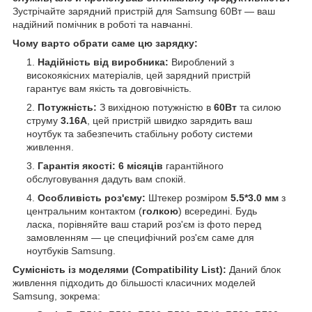
Зустрічайте зарядний пристрій для Samsung 60Вт — ваш
надійний помічник в роботі та навчанні.
Чому варто обрати саме цю зарядку:
Надійність від виробника:
Вироблений з
високоякісних матеріалів, цей зарядний пристрій
гарантує вам якість та довговічність.
Потужність:
З вихідною потужністю в
60Вт
та силою
струму
3.16А
, цей пристрій швидко зарядить ваш
ноутбук та забезпечить стабільну роботу системи
живлення.
Гарантія якості:
6 місяців
гарантійного
обслуговування дадуть вам спокій.
Особливість роз'єму:
Штекер розміром
5.5*3.0 мм
з
центральним контактом (
голкою
) всередині. Будь
ласка, порівняйте ваш старий роз'єм із фото перед
замовленням — це специфічний роз'єм саме для
ноутбуків Samsung.
Сумісність із моделями (Compatibility List):
Даний блок
живлення підходить до більшості класичних моделей
Samsung, зокрема: