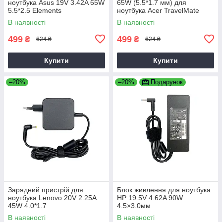
ноутбука Asus 19V 3.42A 65W
65W (5.5*1.7 мм) для
5.5*2.5 Elements
ноутбука Acer TravelMate
P2510-G2-M
В наявності
В наявності
499
499
₴
₴
624 ₴
624 ₴
Купити
Купити
–20%
–20%
Подарунок
Зарядний пристрій для
Блок живлення для ноутбука
ноутбука Lenovo 20V 2.25A
HP 19.5V 4.62A 90W
45W 4.0*1.7
4.5×3.0мм
В наявності
В наявності