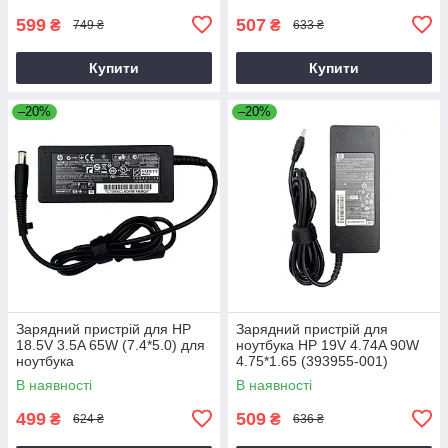
599
507
₴
₴
749 ₴
633 ₴
Купити
Купити
–20%
–20%
Зарядний пристрій для HP
Зарядний пристрій для
18.5V 3.5A 65W (7.4*5.0) для
ноутбука HP 19V 4.74A 90W
ноутбука
4.75*1.65 (393955-001)
В наявності
В наявності
499
509
₴
₴
624 ₴
636 ₴