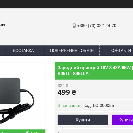
азин
+380 (73) 022-24-70
ДОСТАВКА
ПОВЕРНЕННЯ І ОБМІН
КОНТАКТИ
Зарядний пристрій 19V 3.42A 65W (
S451L, S451LA
624 ₴
499 ₴
В наявності
Код:
LC-000055
Купити
Купити