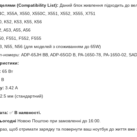
делями (Compatibility List):
Даний блок живлення підходить до вел
C, X55A, X550, X550C, X551, X552, X555, X751
, K52, K53, K55, K56
, A53, A55, A56
0, F551, F552, F555
, N55, N56 (для моделей з споживанням до 65W)
т-номери:
ADP-65JH BB, ADP-65GD B, PA-1650-78, PA-1650-02, SA
еристики:
:
65 Вт
 В
у:
3.42 А
2.5 мм (стандартний)
й
ата:
✅
В наявності.
ьогодні
Новою Поштою при замовленні до 16:00.
раз, щоб отримати зарядку та повернути ваш ноутбук до життя вже 