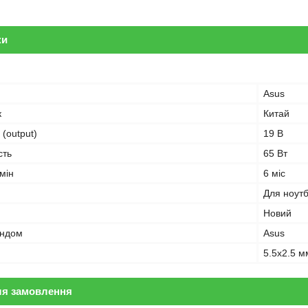
ки
Asus
к
Китай
 (output)
19 В
сть
65 Вт
мін
6 міс
Для ноут
Новий
ендом
Asus
5.5x2.5 м
ля замовлення