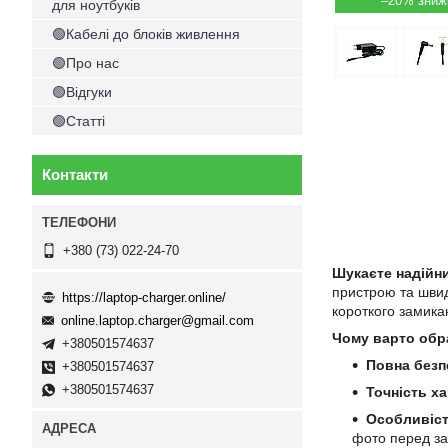
–20%
для ноутбуків
🟢Кабелі до блоків живлення
🟢Про нас
🟢Відгуки
🟢Статті
Контакти
+380 (73) 022-24-70
Шукаєте надійн
пристрою та швид
https://laptop-charger.online/
короткого замика
online.laptop.charger@gmail.com
Чому варто обр
+380501574637
Повна безп
+380501574637
+380501574637
Точність х
Особливіст
фото перед з