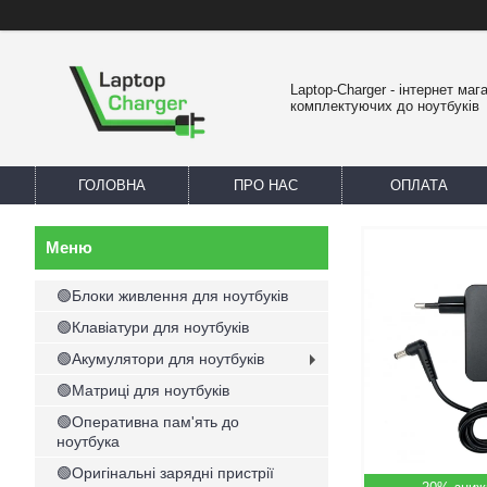
Laptop-Charger - інтернет маг
комплектуючих до ноутбуків
ГОЛОВНА
ПРО НАС
ОПЛАТА
🟢Блоки живлення для ноутбуків
🟢Клавіатури для ноутбуків
🟢Акумулятори для ноутбуків
🟢Матриці для ноутбуків
🟢Оперативна пам'ять до
ноутбука
🟢Оригінальні зарядні пристрії