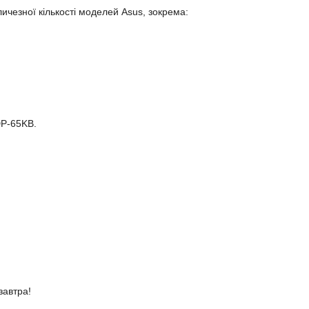
ичезної кількості моделей Asus, зокрема:
DP-65KB.
завтра!