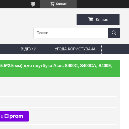
Кошик
Кошик
ВІДГУКИ
УГОДА КОРИСТУВАЧА
5.5*2.5 мм) для ноутбука Asus S400C, S400CA, S400E,
 з