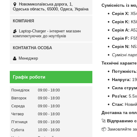
Новомиколаївська дорога, 1,
Сумісність із мо
Одеська область, 65000, Одеса, Україна
Серія X:
X54
Серія K:
K50
Серія A:
A52
Laptop-Charger - інтернет магазин
комплектуючих до ноутбуків
Серія F:
F55
Серія N:
N53
Сумісні пар
Менеджер
Технічні характ
Потужність
Графік роботи
Напруга:
19
Сила струм
Понеділок
09:00
18:00
Роз'єм:
5.5x
Вівторок
09:00
18:00
Стан:
Нови
Середа
09:00
18:00
Доставка та опл
Четвер
09:00
18:00
🚀
Відправимо с
Пʼятниця
09:00
18:00
📦 Замовляйте за
Субота
10:00
16:00