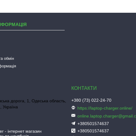
НФОРМАЦІЯ
а обмін
нформація
+380 (73) 022-24-70
ська дорога, 1, Одеська область,
, Україна
https://laptop-charger.online/
online.laptop.charger@gmail.
+380501574637
+380501574637
er - інтернет магазин