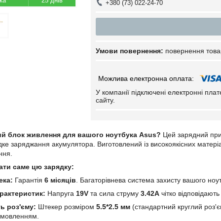
25 днів
+380 (73) 022-24-70
повернення това
У компанії підключені електронні пла
сайту.
ий блок живлення для вашого ноутбука Asus?
Цей зарядний при
ке заряджання акумулятора. Виготовлений із високоякісних матеріалі
ння.
ати саме цю зарядку:
ека:
Гарантія
6 місяців
. Багаторівнева система захисту вашого ноу
арактеристик:
Напруга
19V
та сила струму
3.42A
чітко відповідают
ь роз'єму:
Штекер розміром
5.5*2.5 мм
(стандартний круглий роз'єм
амовленням.