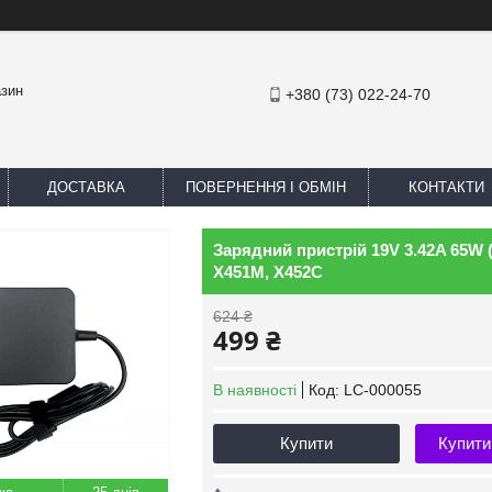
азин
+380 (73) 022-24-70
ДОСТАВКА
ПОВЕРНЕННЯ І ОБМІН
КОНТАКТИ
Зарядний пристрій 19V 3.42A 65W (
X451M, X452C
624 ₴
499 ₴
В наявності
Код:
LC-000055
Купити
Купити