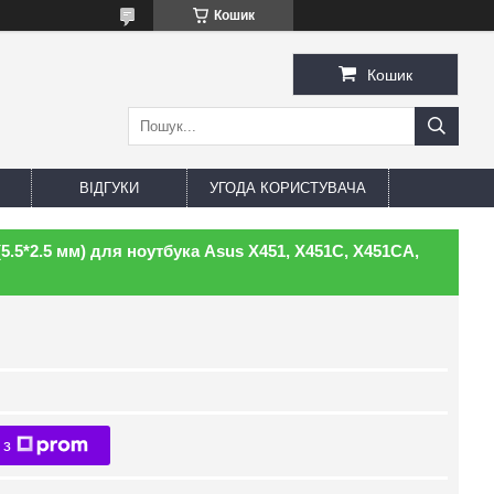
Кошик
Кошик
ВІДГУКИ
УГОДА КОРИСТУВАЧА
5.5*2.5 мм) для ноутбука Asus X451, X451C, X451CA,
 з