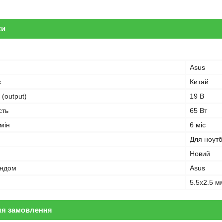
ки
Asus
к
Китай
 (output)
19 В
сть
65 Вт
мін
6 міс
Для ноут
Новий
ендом
Asus
5.5x2.5 м
ля замовлення