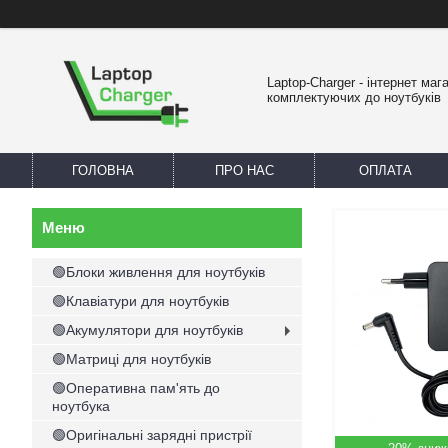
Laptop-Charger - інтернет маг
комплектуючих до ноутбуків
ГОЛОВНА
ПРО НАС
ОПЛАТА
🟢Блоки живлення для ноутбуків
🟢Клавіатури для ноутбуків
🟢Акумулятори для ноутбуків
🟢Матриці для ноутбуків
🟢Оперативна пам'ять до
ноутбука
🟢Оригінальні зарядні пристрії