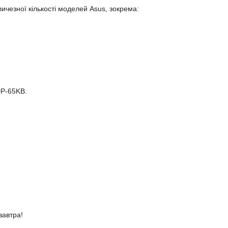
ичезної кількості моделей Asus, зокрема:
DP-65KB.
завтра!