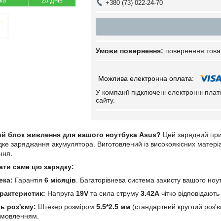
25 днів
+380 (73) 022-24-70
повернення това
У компанії підключені електронні пла
сайту.
ий блок живлення для вашого ноутбука Asus?
Цей зарядний при
ке заряджання акумулятора. Виготовлений із високоякісних матеріалі
ння.
ати саме цю зарядку:
ека:
Гарантія
6 місяців
. Багаторівнева система захисту вашого ноу
арактеристик:
Напруга
19V
та сила струму
3.42A
чітко відповідают
ь роз'єму:
Штекер розміром
5.5*2.5 мм
(стандартний круглий роз'єм
амовленням.