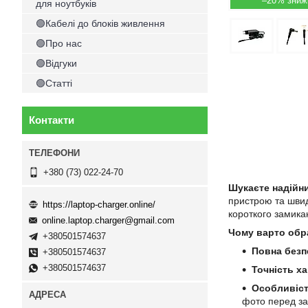
–20%
для ноутбуків
🟢Кабелі до блоків живлення
🟢Про нас
🟢Відгуки
🟢Статті
Контакти
+380 (73) 022-24-70
Шукаєте надійн
пристрою та швид
https://laptop-charger.online/
короткого замика
online.laptop.charger@gmail.com
Чому варто обр
+380501574637
Повна безп
+380501574637
+380501574637
Точність х
Особливіст
фото перед з