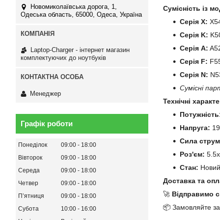
Новомиколаївська дорога, 1,
Сумісність із мо
Одеська область, 65000, Одеса, Україна
Серія X:
X54
Серія K:
K50
Серія A:
A52
Laptop-Charger - інтернет магазин
комплектуючих до ноутбуків
Серія F:
F55
Серія N:
N53
Сумісні пар
Менеджер
Технічні характ
Потужність
Графік роботи
Напруга:
19
Сила струм
Понеділок
09:00
18:00
Роз'єм:
5.5x
Вівторок
09:00
18:00
Стан:
Нови
Середа
09:00
18:00
Доставка та опл
Четвер
09:00
18:00
🚀
Відправимо с
Пʼятниця
09:00
18:00
📦 Замовляйте за
Субота
10:00
16:00