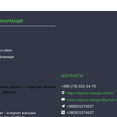
НФОРМАЦІЯ
а обмін
нформація
+380 (73) 022-24-70
ська дорога, 1, Одеська область,
, Україна
https://laptop-charger.online/
online.laptop.charger@gmail.
+380501574637
+380501574637
er - інтернет магазин