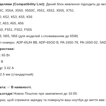
делями (Compatibility List):
Даний блок живлення підходить до вел
C, X55A, X550, X550C, X551, X552, X555, X751
, K52, K53, K55, K56
, A53, A55, A56
0, F551, F552, F555
, N55, N56 (для моделей з споживанням до 65W)
т-номери:
ADP-65JH BB, ADP-65GD B, PA-1650-78, PA-1650-02, SA
еристики:
:
65 Вт
 В
у:
3.42 А
2.5 мм (стандартний)
й
ата:
✅
В наявності.
ьогодні
Новою Поштою при замовленні до 16:00.
раз, щоб отримати зарядку та повернути ваш ноутбук до життя вже 