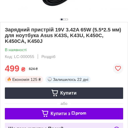
Зарядний пристрій 19V 3.42A 65W (5.5*2.5 мм)
для ноутбука Asus K43S, K43U, K450C,
K450CA, K450J
В наявності
Код: LC-000055
Роздріб
499
₴
624 ₴
Економія
125 ₴
Залишилось
22 дні
Купити
або
Купити з