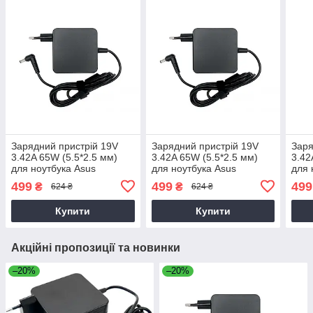
Зарядний пристрій 19V
Зарядний пристрій 19V
Заря
3.42A 65W (5.5*2.5 мм)
3.42A 65W (5.5*2.5 мм)
3.42
для ноутбука Asus
для ноутбука Asus
для 
F450CC, F450LA, F450LD,
F751NA, F751S, F756UQ,
K40I
499
499
499
₴
₴
624 ₴
624 ₴
F451C, F451CA
K40, K401U
Купити
Купити
Акційні пропозиції та новинки
–20%
–20%