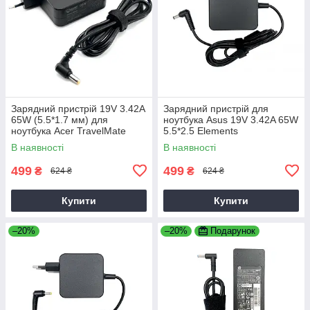
Зарядний пристрій 19V 3.42A
Зарядний пристрій для
65W (5.5*1.7 мм) для
ноутбука Asus 19V 3.42A 65W
ноутбука Acer TravelMate
5.5*2.5 Elements
P2510-G2-M
В наявності
В наявності
499
499
₴
₴
624 ₴
624 ₴
Купити
Купити
–20%
–20%
Подарунок