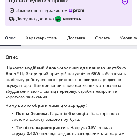
Що таке купити з Пром?
Замовлення під захистом
Доступна доставка
Опис
Характеристики
Доставка
Оплата
Умови п
Опис
Шукаєте надійний блок живлення для вашого ноутбука
Asus?
Цей зарядний пристрій потужністю
65W
забезпечить
стабільну роботу вашого пристрою та швидке заряджання
акумулятора. Виготовлений із високоякісних матеріалів із
вбудованим захистом від перегріву, стрибків напруги та
короткого замикання.
Чому варто обрати саме цю зарядку:
Повна безпека:
Гарантія
6 місяців
. Багаторівнева
система захисту вашого ноутбука.
Точність характеристик:
Напруга
19V
та сила
струму
3.42A
чітко відповідають заводським стандартам