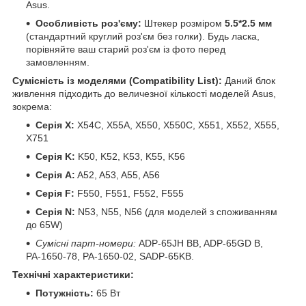
Asus.
Особливість роз'єму:
Штекер розміром
5.5*2.5 мм
(стандартний круглий роз'єм без голки). Будь ласка,
порівняйте ваш старий роз'єм із фото перед
замовленням.
Сумісність із моделями (Compatibility List):
Даний блок
живлення підходить до величезної кількості моделей Asus,
зокрема:
Серія X:
X54C, X55A, X550, X550C, X551, X552, X555,
X751
Серія K:
K50, K52, K53, K55, K56
Серія A:
A52, A53, A55, A56
Серія F:
F550, F551, F552, F555
Серія N:
N53, N55, N56 (для моделей з споживанням
до 65W)
Сумісні парт-номери:
ADP-65JH BB, ADP-65GD B,
PA-1650-78, PA-1650-02, SADP-65KB.
Технічні характеристики:
Потужність:
65 Вт