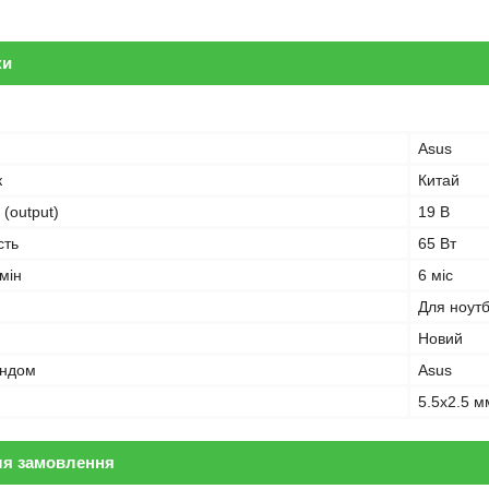
ки
Asus
к
Китай
 (output)
19 В
сть
65 Вт
мін
6 міс
Для ноут
Новий
ендом
Asus
5.5x2.5 м
ля замовлення