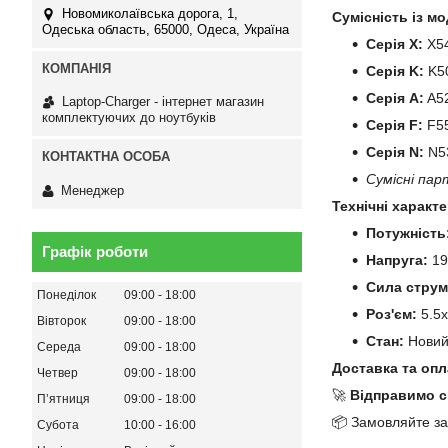
Новомиколаївська дорога, 1,
Сумісність із мо
Одеська область, 65000, Одеса, Україна
Серія X:
X54
Серія K:
K50
Серія A:
A52
Laptop-Charger - інтернет магазин
комплектуючих до ноутбуків
Серія F:
F55
Серія N:
N53
Сумісні пар
Менеджер
Технічні характ
Потужність
Графік роботи
Напруга:
19
Сила струм
Понеділок
09:00
18:00
Роз'єм:
5.5x
Вівторок
09:00
18:00
Стан:
Нови
Середа
09:00
18:00
Доставка та опл
Четвер
09:00
18:00
🚀
Відправимо с
Пʼятниця
09:00
18:00
📦 Замовляйте за
Субота
10:00
16:00