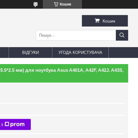
Кошик
Кошик
ВІДГУКИ
УГОДА КОРИСТУВАЧА
5.5*2.5 мм) для ноутбука Asus A401A, A42F, A42J, A43S,
 з