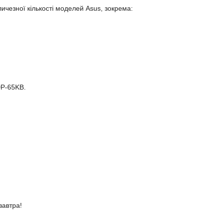
ичезної кількості моделей Asus, зокрема:
DP-65KB.
завтра!