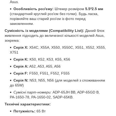
Asus.
Особливість роз'єму:
Штекер розміром
5.5*2.5 мм
(стандартний круглий роз'єм без голки). Будь ласка,
порівняйте ваш старий роз'єм із фото перед
замовленням.
Сумісність із моделями (Compatibility List):
Даний блок
живлення підходить до величезної кількості моделей Asus,
зокрема:
Серія X:
X54C, X55A, X550, X550C, X551, X552, X555,
X751
Серія K:
K50, K52, K53, K55, K56
Серія A:
A52, A53, A55, A56
Серія F:
F550, F551, F552, F555
Серія N:
N53, N55, N56 (для моделей з споживанням
до 65W)
Сумісні парт-номери:
ADP-65JH BB, ADP-65GD B,
PA-1650-78, PA-1650-02, SADP-65KB.
Технічні характеристики:
Потужність:
65 Вт