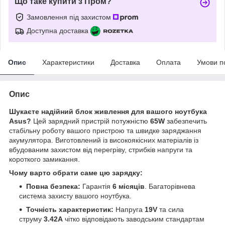
Що таке купити з Пром?
Замовлення під захистом
Доступна доставка
Опис
Характеристики
Доставка
Оплата
Умови п
Опис
Шукаєте надійний блок живлення для вашого ноутбука
Asus?
Цей зарядний пристрій потужністю
65W
забезпечить
стабільну роботу вашого пристрою та швидке заряджання
акумулятора. Виготовлений із високоякісних матеріалів із
вбудованим захистом від перегріву, стрибків напруги та
короткого замикання.
Чому варто обрати саме цю зарядку:
Повна безпека:
Гарантія
6 місяців
. Багаторівнева
система захисту вашого ноутбука.
Точність характеристик:
Напруга
19V
та сила
струму
3.42A
чітко відповідають заводським стандартам