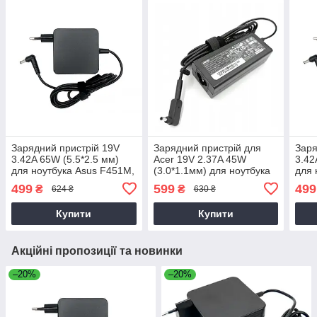
Зарядний пристрій 19V
Зарядний пристрій для
Заря
3.42A 65W (5.5*2.5 мм)
Acer 19V 2.37A 45W
3.42
для ноутбука Asus F451M,
(3.0*1.1мм) для ноутбука
для 
F451MA, F452E, F52Q,
Acer Aspire 5 A514-52
U50V
499
599
499
₴
₴
624 ₴
630 ₴
F550C
UL3
Купити
Купити
Акційні пропозиції та новинки
–20%
–20%