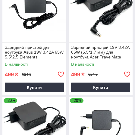
Зарядний пристрій для
Зарядний пристрій 19V 3.42A
ноутбука Asus 19V 3.42A 65W
65W (5.5*1.7 мм) для
5.5*2.5 Elements
ноутбука Acer TravelMate
P2510-G2-M
В наявності
В наявності
499
499
₴
₴
624 ₴
624 ₴
Купити
Купити
–20%
–20%