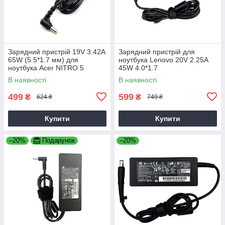
Зарядний пристрій 19V 3.42A
Зарядний пристрій для
65W (5.5*1.7 мм) для
ноутбука Lenovo 20V 2.25A
ноутбука Acer NITRO 5
45W 4.0*1.7
AN515-31 65
В наявності
В наявності
499
599
₴
₴
624 ₴
749 ₴
Купити
Купити
–20%
Подарунок
–20%