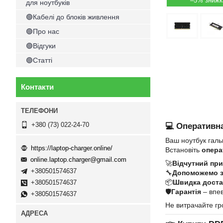
–5%
для ноутбуків
🟢Кабелі до блоків живлення
🟢Про нас
🟢Відгуки
🟢Статті
Контакти
+380 (73) 022-24-70
💻 Оперативна
Ваш ноутбук галь
https://laptop-charger.online/
Встановіть
опера
online.laptop.charger@gmail.com
🚀
Відчутний при
+380501574637
🔧
Допоможемо 
📦
Швидка достав
+380501574637
🛡
Гарантія
– впев
+380501574637
Не витрачайте гр