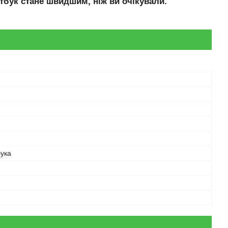
тбук стане швидшим, ніж ви очікували.
бука