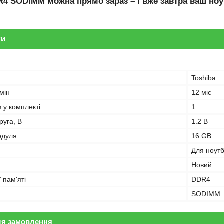
R4 SODIMM
можна прямо зараз – і вже завтра ваш ноу
ки
Toshiba
мін
12 міс
в у комплекті
1
руга, В
1.2 В
одуля
16 GB
Для ноут
Новий
 пам'яті
DDR4
SODIMM
ля замовлення