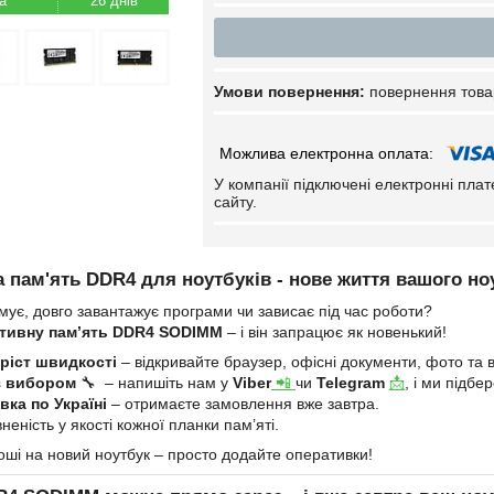
26 днів
повернення това
У компанії підключені електронні пла
сайту.
 пам'ять DDR4 для ноутбуків - нове життя вашого но
мує, довго завантажує програми чи зависає під час роботи?
тивну пам’ять DDR4 SODIMM
– і він запрацює як новенький!
ріст швидкості
– відкривайте браузер, офісні документи, фото та в
з вибором
🔧 – напишіть нам у
Viber
📲
чи
Telegram
📩
, і ми підб
ка по Україні
– отримаєте замовлення вже завтра.
неність у якості кожної планки пам’яті.
оші на новий ноутбук – просто додайте оперативки!