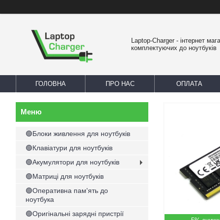
Laptop-Charger - інтернет маг
комплектуючих до ноутбуків
ГОЛОВНА
ПРО НАС
ОПЛАТА
🟢Блоки живлення для ноутбуків
🟢Клавіатури для ноутбуків
🟢Акумулятори для ноутбуків
🟢Матриці для ноутбуків
🟢Оперативна пам'ять до
ноутбука
🟢Оригінальні зарядні пристрії