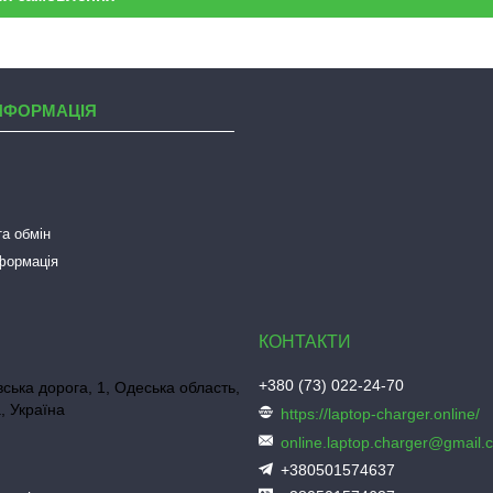
НФОРМАЦІЯ
а обмін
нформація
+380 (73) 022-24-70
ська дорога, 1, Одеська область,
, Україна
https://laptop-charger.online/
online.laptop.charger@gmail.
+380501574637