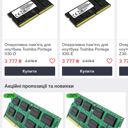
Оперативна пам'ять для
Оперативна пам'ять для
Опер
ноутбука Toshiba Portege
ноутбука Toshiba Portege
ноут
X30-D
X30-E
Z30
3 777
3 777
3 7
₴
₴
3 976 ₴
3 976 ₴
Купити
Купити
Акційні пропозиції та новинки
–20%
–20%