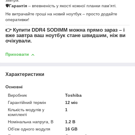
🛡
Гарантія
– впевненість у якості кожної планки пам’яті.
Не витрачайте гроші на новий ноутбук – просто додайте
оперативки!
👉
Купити DDR4 SODIMM
можна прямо зараз – і
вже завтра ваш ноутбук стане швидшим, ніж ви
очікували.
Приховати
Характеристики
Основні
Виробник
Toshiba
Гарантійний термін
12 міс
Кількість модулів у
1
комплекті
Номінальна напруга, В
1.2 В
Об'єм одного модуля
16 GB