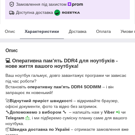
Замовлення під захистом
Доступна доставка
Опис
Характеристики
Доставка
Оплата
Умови 
Опис
💻 Оперативна пам'ять DDR4 для ноутбуків -
нове життя вашого ноутбука!
Ваш ноутбук гальмує, довго завантажує програми чи зависає
під час роботи?
Встановіть
оперативну пам’ять DDR4 SODIMM
– і він
запрацює як новенький!
🚀
Відчутний приріст швидкості
– відкривайте браузер,
офісні документи, фото та відео без затримок.
🔧
Допоможемо з вибором
🔧 – напишіть нам у
Viber
📲
чи
Telegram
📩
, і ми підберемо сумісну планку саме для вашого
ноутбука.
📦
Швидка доставка по Україні
– отримаєте замовлення вже
завтра.