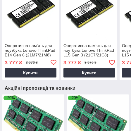
Оперативна пам'ять для
Оперативна пам'ять для
Опер
ноутбука Lenovo ThinkPad
ноутбука Lenovo ThinkPad
ноут
E14 Gen 6 (21M7/21M8)
L15 Gen 3 (21C7/21C8)
L15 
3 777
3 777
3 7
₴
₴
3 976 ₴
3 976 ₴
Купити
Купити
Акційні пропозиції та новинки
–20%
–20%