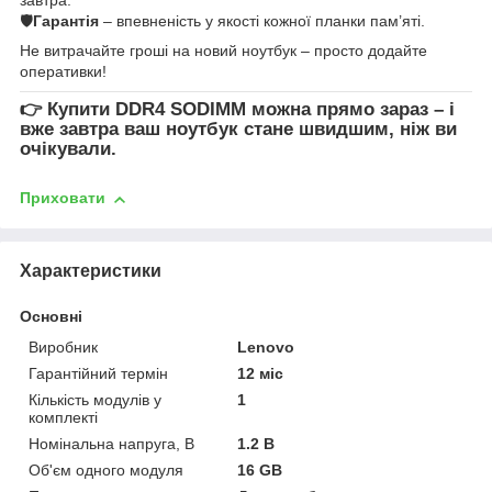
🛡
Гарантія
– впевненість у якості кожної планки пам’яті.
Не витрачайте гроші на новий ноутбук – просто додайте
оперативки!
👉
Купити DDR4 SODIMM
можна прямо зараз – і
вже завтра ваш ноутбук стане швидшим, ніж ви
очікували.
Приховати
Характеристики
Основні
Виробник
Lenovo
Гарантійний термін
12 міс
Кількість модулів у
1
комплекті
Номінальна напруга, В
1.2 В
Об'єм одного модуля
16 GB