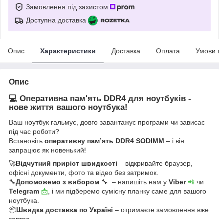
Замовлення під захистом
Доступна доставка
Опис
Характеристики
Доставка
Оплата
Умови 
Опис
💻 Оперативна пам'ять DDR4 для ноутбуків -
нове життя вашого ноутбука!
Ваш ноутбук гальмує, довго завантажує програми чи зависає
під час роботи?
Встановіть
оперативну пам’ять DDR4 SODIMM
– і він
запрацює як новенький!
🚀
Відчутний приріст швидкості
– відкривайте браузер,
офісні документи, фото та відео без затримок.
🔧
Допоможемо з вибором
🔧 – напишіть нам у
Viber
📲
чи
Telegram
📩
, і ми підберемо сумісну планку саме для вашого
ноутбука.
📦
Швидка доставка по Україні
– отримаєте замовлення вже
завтра.