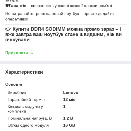
🛡
Гарантія
– впевненість у якості кожної планки пам’яті.
Не витрачайте гроші на новий ноутбук – просто додайте
оперативки!
👉
Купити DDR4 SODIMM
можна прямо зараз – і
вже завтра ваш ноутбук стане швидшим, ніж ви
очікували.
Приховати
Характеристики
Основні
Виробник
Lenovo
Гарантійний термін
12 міс
Кількість модулів у
1
комплекті
Номінальна напруга, В
1.2 В
Об'єм одного модуля
16 GB