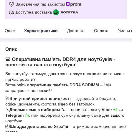
Замовлення під захистом
Доступна доставка
Опис
Характеристики
Доставка
Оплата
Умови 
Опис
💻 Оперативна пам'ять DDR4 для ноутбуків -
нове життя вашого ноутбука!
Ваш ноутбук гальмує, довго завантажує програми чи зависає
під час роботи?
Встановіть
оперативну пам’ять DDR4 SODIMM
– і він
запрацює як новенький!
🚀
Відчутний приріст швидкості
– відкривайте браузер,
офісні документи, фото та відео без затримок.
🔧
Допоможемо з вибором
🔧 – напишіть нам у
Viber
📲
чи
Telegram
📩
, і ми підберемо сумісну планку саме для вашого
ноутбука.
📦
Швидка доставка по Україні
– отримаєте замовлення вже
завтра.