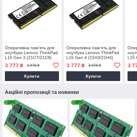
Оперативна пам'ять для
Оперативна пам'ять для
Опер
ноутбука Lenovo ThinkPad
ноутбука Lenovo ThinkPad
ноут
L15 Gen 3 (21C7/21C8)
L15 Gen 4 (21H3/21H4)
L15 
3 777
3 777
3 7
₴
₴
3 976 ₴
3 976 ₴
Купити
Купити
Акційні пропозиції та новинки
–20%
–20%