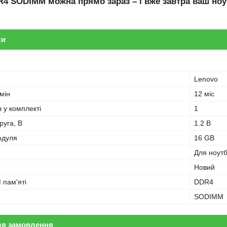
R4 SODIMM
можна прямо зараз – і вже завтра ваш ноу
ки
Lenovo
мін
12 міс
в у комплекті
1
руга, В
1.2 В
одуля
16 GB
Для ноут
Новий
 пам'яті
DDR4
SODIMM
ля замовлення