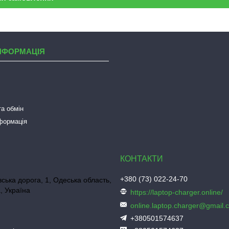
НФОРМАЦІЯ
а обмін
нформація
+380 (73) 022-24-70
ська дорога, 1, Одеська область,
, Україна
https://laptop-charger.online/
online.laptop.charger@gmail.
+380501574637