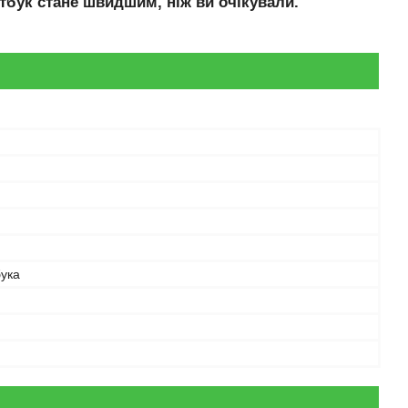
тбук стане швидшим, ніж ви очікували.
бука