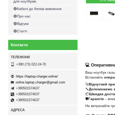
–5%
для ноутбуків
🟢Кабелі до блоків живлення
🟢Про нас
🟢Відгуки
🟢Статті
Контакти
+380 (73) 022-24-70
💻 Оперативна
Ваш ноутбук галь
https://laptop-charger.online/
Встановіть
опера
online.laptop.charger@gmail.com
🚀
Відчутний при
+380501574637
🔧
Допоможемо 
📦
Швидка достав
+380501574637
🛡
Гарантія
– впев
+380501574637
Не витрачайте гр