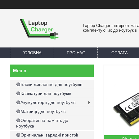
Laptop-Charger - інтернет маг
комплектуючих до ноутбуків
ГОЛОВНА
ПРО НАС
ОПЛАТА
🟢Блоки живлення для ноутбуків
🟢Клавіатури для ноутбуків
🟢Акумулятори для ноутбуків
🟢Матриці для ноутбуків
🟢Оперативна пам'ять до
ноутбука
🟢Оригінальні зарядні пристрії