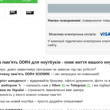
24 дні
повернення това
У компанії підключені електронні пла
сайту.
 пам'ять DDR4 для ноутбуків - нове життя вашого но
мує, довго завантажує програми чи зависає під час роботи?
тивну пам’ять DDR4 SODIMM
– і він запрацює як новенький!
ріст швидкості
– відкривайте браузер, офісні документи, фото та в
з вибором
🔧 – напишіть нам у
Viber
📲
чи
Telegram
📩
, і ми підб
ка по Україні
– отримаєте замовлення вже завтра.
неність у якості кожної планки пам’яті.
оші на новий ноутбук – просто додайте оперативки!