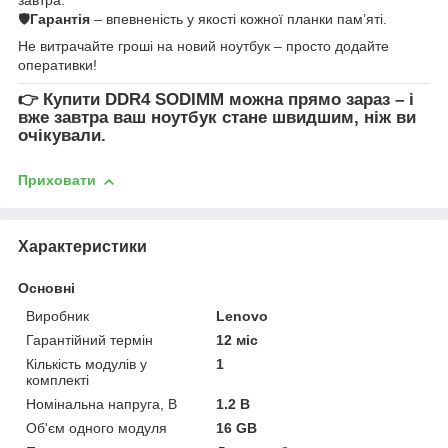
🛡
Гарантія
– впевненість у якості кожної планки пам’яті.
Не витрачайте гроші на новий ноутбук – просто додайте
оперативки!
👉
Купити DDR4 SODIMM
можна прямо зараз – і
вже завтра ваш ноутбук стане швидшим, ніж ви
очікували.
Приховати
Характеристики
Основні
Виробник
Lenovo
Гарантійний термін
12 міс
Кількість модулів у
1
комплекті
Номінальна напруга, В
1.2 В
Об'єм одного модуля
16 GB