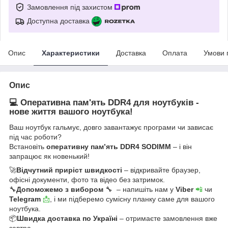
Замовлення під захистом
Доступна доставка
Опис
Характеристики
Доставка
Оплата
Умови 
Опис
💻 Оперативна пам'ять DDR4 для ноутбуків -
нове життя вашого ноутбука!
Ваш ноутбук гальмує, довго завантажує програми чи зависає
під час роботи?
Встановіть
оперативну пам’ять DDR4 SODIMM
– і він
запрацює як новенький!
🚀
Відчутний приріст швидкості
– відкривайте браузер,
офісні документи, фото та відео без затримок.
🔧
Допоможемо з вибором
🔧 – напишіть нам у
Viber
📲
чи
Telegram
📩
, і ми підберемо сумісну планку саме для вашого
ноутбука.
📦
Швидка доставка по Україні
– отримаєте замовлення вже
завтра.