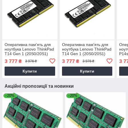
Оперативна пам'ять для
Оперативна пам'ять для
Опер
ноутбука Lenovo ThinkPad
ноутбука Lenovo ThinkPad
ноут
T14 Gen 1 (20S0/20S1)
T14 Gen 1 (20S0/20S1)
P14s
3 777
3 777
3 7
₴
₴
3 976 ₴
3 976 ₴
Купити
Купити
Акційні пропозиції та новинки
–20%
–20%