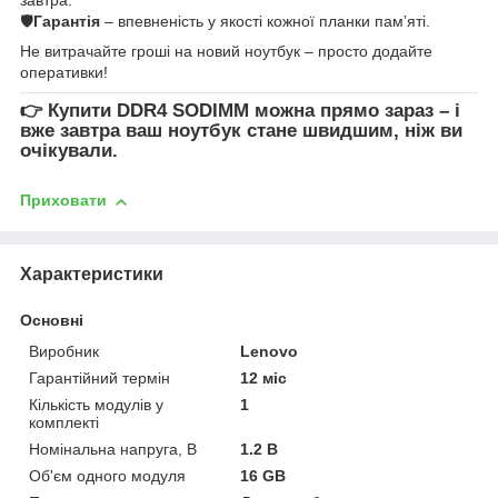
🛡
Гарантія
– впевненість у якості кожної планки пам’яті.
Не витрачайте гроші на новий ноутбук – просто додайте
оперативки!
👉
Купити DDR4 SODIMM
можна прямо зараз – і
вже завтра ваш ноутбук стане швидшим, ніж ви
очікували.
Приховати
Характеристики
Основні
Виробник
Lenovo
Гарантійний термін
12 міс
Кількість модулів у
1
комплекті
Номінальна напруга, В
1.2 В
Об'єм одного модуля
16 GB