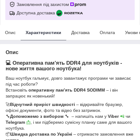
Замовлення під захистом
Доступна доставка
Опис
Характеристики
Доставка
Оплата
Умови 
Опис
💻 Оперативна пам'ять DDR4 для ноутбуків -
нове життя вашого ноутбука!
Ваш ноутбук гальмує, довго завантажує програми чи зависає
під час роботи?
Встановіть
оперативну пам’ять DDR4 SODIMM
– і він
запрацює як новенький!
🚀
Відчутний приріст швидкості
– відкривайте браузер,
офісні документи, фото та відео без затримок.
🔧
Допоможемо з вибором
🔧 – напишіть нам у
Viber
📲
чи
Telegram
📩
, і ми підберемо сумісну планку саме для вашого
ноутбука.
📦
Швидка доставка по Україні
– отримаєте замовлення вже
завтра.