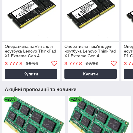
Оперативна пам'ять для
Оперативна пам'ять для
Опер
ноутбука Lenovo ThinkPad
ноутбука Lenovo ThinkPad
ноут
X1 Extreme Gen 4
X1 Extreme Gen 4
P1 G
(20Y5/20Y6)
(20Y5/20Y6)
3 777
3 777
3 7
₴
₴
3 976 ₴
3 976 ₴
Купити
Купити
Акційні пропозиції та новинки
–20%
–20%