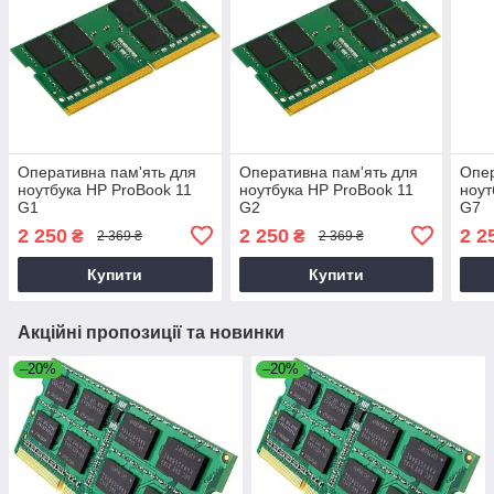
Оперативна пам'ять для
Оперативна пам'ять для
Опер
ноутбука HP ProBook 11
ноутбука HP ProBook 11
ноут
G1
G2
G7
2 250
2 250
2 2
₴
₴
2 369 ₴
2 369 ₴
Купити
Купити
Акційні пропозиції та новинки
–20%
–20%