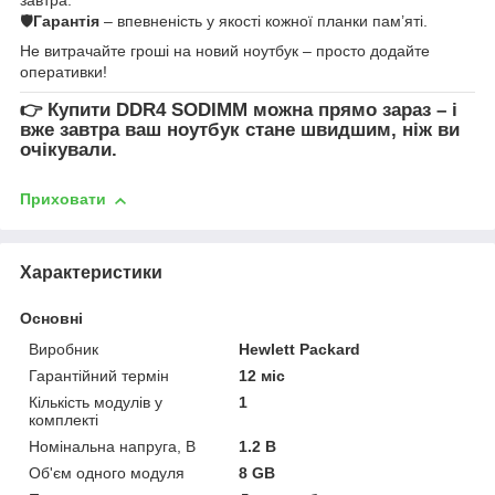
🛡
Гарантія
– впевненість у якості кожної планки пам’яті.
Не витрачайте гроші на новий ноутбук – просто додайте
оперативки!
👉
Купити DDR4 SODIMM
можна прямо зараз – і
вже завтра ваш ноутбук стане швидшим, ніж ви
очікували.
Приховати
Характеристики
Основні
Виробник
Hewlett Packard
Гарантійний термін
12 міс
Кількість модулів у
1
комплекті
Номінальна напруга, В
1.2 В
Об'єм одного модуля
8 GB