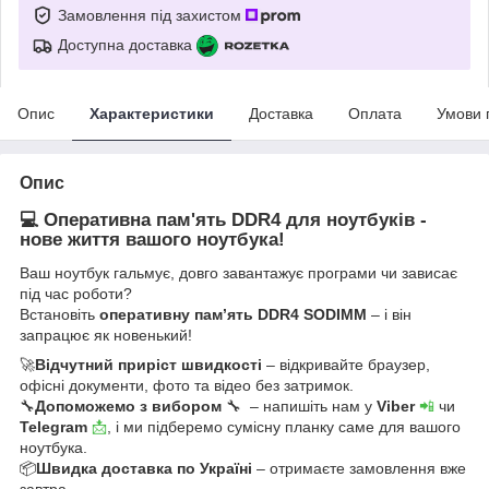
Замовлення під захистом
Доступна доставка
Опис
Характеристики
Доставка
Оплата
Умови 
Опис
💻 Оперативна пам'ять DDR4 для ноутбуків -
нове життя вашого ноутбука!
Ваш ноутбук гальмує, довго завантажує програми чи зависає
під час роботи?
Встановіть
оперативну пам’ять DDR4 SODIMM
– і він
запрацює як новенький!
🚀
Відчутний приріст швидкості
– відкривайте браузер,
офісні документи, фото та відео без затримок.
🔧
Допоможемо з вибором
🔧 – напишіть нам у
Viber
📲
чи
Telegram
📩
, і ми підберемо сумісну планку саме для вашого
ноутбука.
📦
Швидка доставка по Україні
– отримаєте замовлення вже
завтра.