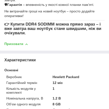
🛡
Гарантія
– впевненість у якості кожної планки пам’яті.
Не витрачайте гроші на новий ноутбук – просто додайте
оперативки!
👉
Купити DDR4 SODIMM
можна прямо зараз – і
вже завтра ваш ноутбук стане швидшим, ніж ви
очікували.
Приховати
Характеристики
Основні
Виробник
Hewlett Packard
Гарантійний термін
12 міс
Кількість модулів у
1
комплекті
Номінальна напруга, В
1.2 В
Об'єм одного модуля
8 GB