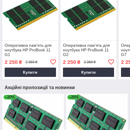
Оперативна пам'ять для
Оперативна пам'ять для
Опер
ноутбука HP ProBook 11
ноутбука HP ProBook 11
ноут
G1
G2
G7
2 250
2 250
2 2
₴
₴
2 369 ₴
2 369 ₴
Купити
Купити
Акційні пропозиції та новинки
–20%
–20%