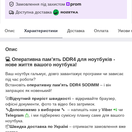
Замовлення під захистом
Доступна доставка
Опис
Характеристики
Доставка
Оплата
Умови 
Опис
💻 Оперативна пам'ять DDR4 для ноутбуків -
нове життя вашого ноутбука!
Ваш ноутбук гальмує, довго завантажує програми чи зависає
під час роботи?
Встановіть
оперативну пам’ять DDR4 SODIMM
– і він
запрацює як новенький!
🚀
Відчутний приріст швидкості
– відкривайте браузер,
офісні документи, фото та відео без затримок.
🔧
Допоможемо з вибором
🔧 – напишіть нам у
Viber
📲
чи
Telegram
📩
, і ми підберемо сумісну планку саме для вашого
ноутбука.
📦
Швидка доставка по Україні
– отримаєте замовлення вже
завтра.