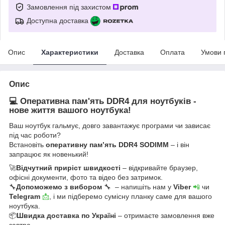
Замовлення під захистом
Доступна доставка
Опис
Характеристики
Доставка
Оплата
Умови 
Опис
💻 Оперативна пам'ять DDR4 для ноутбуків -
нове життя вашого ноутбука!
Ваш ноутбук гальмує, довго завантажує програми чи зависає
під час роботи?
Встановіть
оперативну пам’ять DDR4 SODIMM
– і він
запрацює як новенький!
🚀
Відчутний приріст швидкості
– відкривайте браузер,
офісні документи, фото та відео без затримок.
🔧
Допоможемо з вибором
🔧 – напишіть нам у
Viber
📲
чи
Telegram
📩
, і ми підберемо сумісну планку саме для вашого
ноутбука.
📦
Швидка доставка по Україні
– отримаєте замовлення вже
завтра.