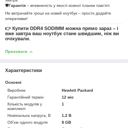
🛡
Гарантія
– впевненість у якості кожної планки пам’яті.
Не витрачайте гроші на новий ноутбук – просто додайте
оперативки!
👉
Купити DDR4 SODIMM
можна прямо зараз – і
вже завтра ваш ноутбук стане швидшим, ніж ви
очікували.
Приховати
Характеристики
Основні
Виробник
Hewlett Packard
Гарантійний термін
12 міс
Кількість модулів у
1
комплекті
Номінальна напруга, В
1.2 В
Об'єм одного модуля
8 GB