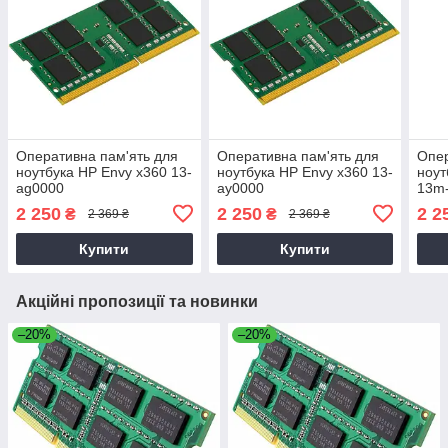
Оперативна пам'ять для
Оперативна пам'ять для
Опер
ноутбука HP Envy x360 13-
ноутбука HP Envy x360 13-
ноут
ag0000
ay0000
13m
2 250
2 250
2 2
₴
₴
2 369 ₴
2 369 ₴
Купити
Купити
Акційні пропозиції та новинки
–20%
–20%