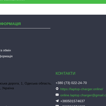
НФОРМАЦІЯ
а обмін
нформація
+380 (73) 022-24-70
ська дорога, 1, Одеська область,
, Україна
https://laptop-charger.online/
online.laptop.charger@gmail.
+380501574637