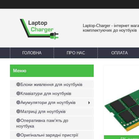
Laptop-Charger - інтернет маг
комплектуючих до ноутбуків
ГОЛОВНА
ПРО НАС
ОПЛАТА
🟢Блоки живлення для ноутбуків
🟢Клавіатури для ноутбуків
🟢Акумулятори для ноутбуків
🟢Матриці для ноутбуків
🟢Оперативна пам'ять до
ноутбука
🟢Оригінальні зарядні пристрії