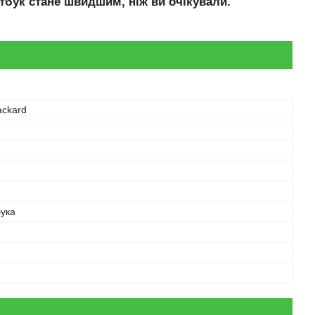
тбук стане швидшим, ніж ви очікували.
ackard
бука