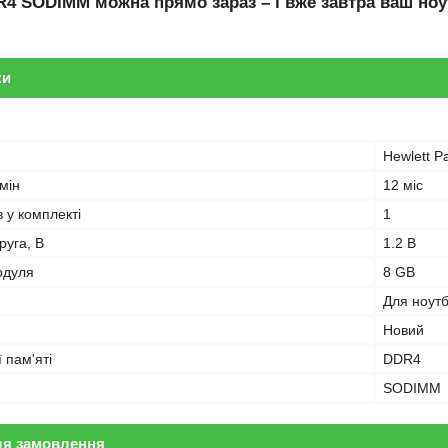
R4 SODIMM
можна прямо зараз – і вже завтра ваш ноу
ки
Hewlett P
мін
12 міс
в у комплекті
1
руга, В
1.2 В
одуля
8 GB
Для ноут
Новий
 пам'яті
DDR4
SODIMM
ля замовлення