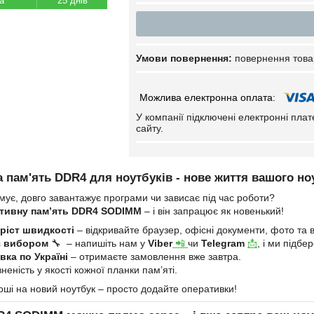
25 днів
повернення това
У компанії підключені електронні пла
сайту.
 пам'ять DDR4 для ноутбуків - нове життя вашого но
мує, довго завантажує програми чи зависає під час роботи?
тивну пам’ять DDR4 SODIMM
– і він запрацює як новенький!
ріст швидкості
– відкривайте браузер, офісні документи, фото та в
з вибором
🔧 – напишіть нам у
Viber
📲
чи
Telegram
📩
, і ми підб
ка по Україні
– отримаєте замовлення вже завтра.
неність у якості кожної планки пам’яті.
оші на новий ноутбук – просто додайте оперативки!