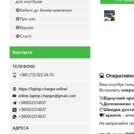
–5%
для ноутбуків
🟢Кабелі до блоків живлення
🟢Про нас
🟢Відгуки
🟢Статті
Контакти
+380 (73) 022-24-70
💻 Оперативна
Ваш ноутбук галь
https://laptop-charger.online/
Встановіть
опера
online.laptop.charger@gmail.com
🚀
Відчутний при
+380501574637
🔧
Допоможемо 
📦
Швидка достав
+380501574637
🛡
Гарантія
– впев
+380501574637
Не витрачайте гр