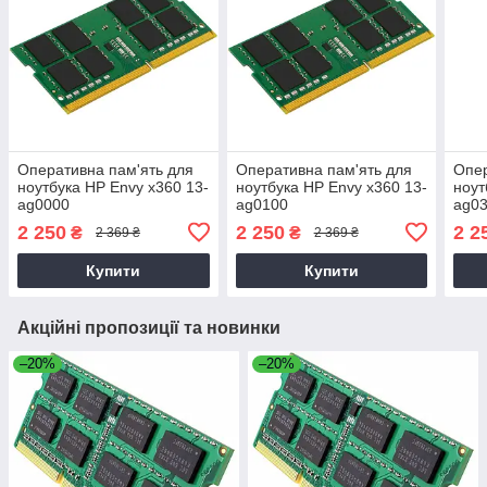
Оперативна пам'ять для
Оперативна пам'ять для
Опер
ноутбука HP Envy x360 13-
ноутбука HP Envy x360 13-
ноут
ag0000
ag0100
ag0
2 250
2 250
2 2
₴
₴
2 369 ₴
2 369 ₴
Купити
Купити
Акційні пропозиції та новинки
–20%
–20%