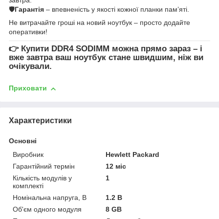
🛡
Гарантія
– впевненість у якості кожної планки пам’яті.
Не витрачайте гроші на новий ноутбук – просто додайте
оперативки!
👉
Купити DDR4 SODIMM
можна прямо зараз – і
вже завтра ваш ноутбук стане швидшим, ніж ви
очікували.
Приховати
Характеристики
Основні
Виробник
Hewlett Packard
Гарантійний термін
12 міс
Кількість модулів у
1
комплекті
Номінальна напруга, В
1.2 В
Об'єм одного модуля
8 GB