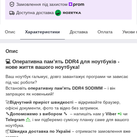
Замовлення під захистом
Доступна доставка
Опис
Характеристики
Доставка
Оплата
Умови 
Опис
💻 Оперативна пам'ять DDR4 для ноутбуків -
нове життя вашого ноутбука!
Ваш ноутбук гальмує, довго завантажує програми чи зависає
під час роботи?
Встановіть
оперативну пам’ять DDR4 SODIMM
– і він
запрацює як новенький!
🚀
Відчутний приріст швидкості
– відкривайте браузер,
офісні документи, фото та відео без затримок.
🔧
Допоможемо з вибором
🔧 – напишіть нам у
Viber
📲
чи
Telegram
📩
, і ми підберемо сумісну планку саме для вашого
ноутбука.
📦
Швидка доставка по Україні
– отримаєте замовлення вже
завтра.