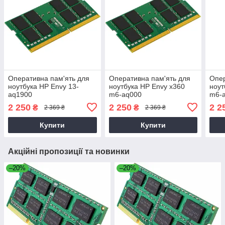
Оперативна пам'ять для
Оперативна пам'ять для
Опер
ноутбука HP Envy 13-
ноутбука HP Envy x360
ноут
aq1900
m6-aq000
m6-
2 250
2 250
2 2
₴
₴
2 369 ₴
2 369 ₴
Купити
Купити
Акційні пропозиції та новинки
–20%
–20%