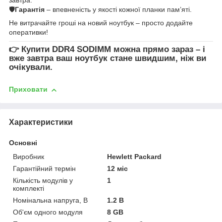
🛡
Гарантія
– впевненість у якості кожної планки пам’яті.
Не витрачайте гроші на новий ноутбук – просто додайте
оперативки!
👉
Купити DDR4 SODIMM
можна прямо зараз – і
вже завтра ваш ноутбук стане швидшим, ніж ви
очікували.
Приховати
Характеристики
Основні
Виробник
Hewlett Packard
Гарантійний термін
12 міс
Кількість модулів у
1
комплекті
Номінальна напруга, В
1.2 В
Об'єм одного модуля
8 GB