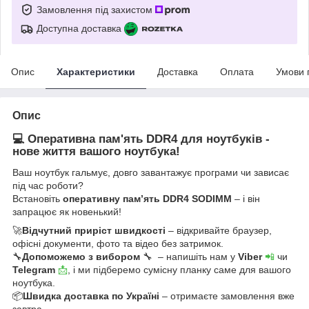
Замовлення під захистом
Доступна доставка
Опис
Характеристики
Доставка
Оплата
Умови 
Опис
💻 Оперативна пам'ять DDR4 для ноутбуків -
нове життя вашого ноутбука!
Ваш ноутбук гальмує, довго завантажує програми чи зависає
під час роботи?
Встановіть
оперативну пам’ять DDR4 SODIMM
– і він
запрацює як новенький!
🚀
Відчутний приріст швидкості
– відкривайте браузер,
офісні документи, фото та відео без затримок.
🔧
Допоможемо з вибором
🔧 – напишіть нам у
Viber
📲
чи
Telegram
📩
, і ми підберемо сумісну планку саме для вашого
ноутбука.
📦
Швидка доставка по Україні
– отримаєте замовлення вже
завтра.