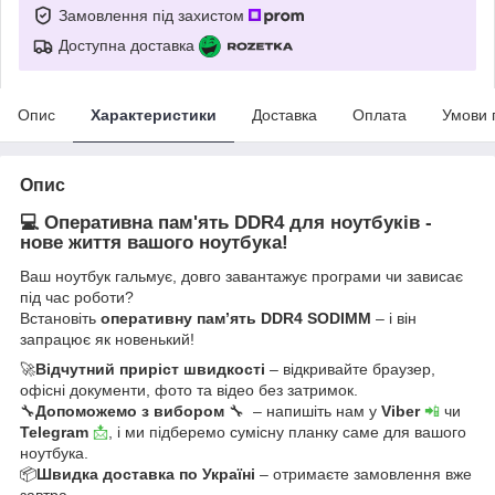
Замовлення під захистом
Доступна доставка
Опис
Характеристики
Доставка
Оплата
Умови 
Опис
💻 Оперативна пам'ять DDR4 для ноутбуків -
нове життя вашого ноутбука!
Ваш ноутбук гальмує, довго завантажує програми чи зависає
під час роботи?
Встановіть
оперативну пам’ять DDR4 SODIMM
– і він
запрацює як новенький!
🚀
Відчутний приріст швидкості
– відкривайте браузер,
офісні документи, фото та відео без затримок.
🔧
Допоможемо з вибором
🔧 – напишіть нам у
Viber
📲
чи
Telegram
📩
, і ми підберемо сумісну планку саме для вашого
ноутбука.
📦
Швидка доставка по Україні
– отримаєте замовлення вже
завтра.