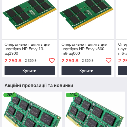
Оперативна пам'ять для
Оперативна пам'ять для
Опер
ноутбука HP Envy 13-
ноутбука HP Envy x360
ноут
aq1900
m6-aq000
m6-
2 250
2 250
2 2
₴
₴
2 369 ₴
2 369 ₴
Купити
Купити
Акційні пропозиції та новинки
–20%
–20%