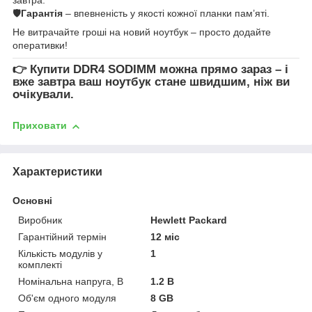
🛡
Гарантія
– впевненість у якості кожної планки пам’яті.
Не витрачайте гроші на новий ноутбук – просто додайте
оперативки!
👉
Купити DDR4 SODIMM
можна прямо зараз – і
вже завтра ваш ноутбук стане швидшим, ніж ви
очікували.
Приховати
Характеристики
Основні
Виробник
Hewlett Packard
Гарантійний термін
12 міс
Кількість модулів у
1
комплекті
Номінальна напруга, В
1.2 В
Об'єм одного модуля
8 GB