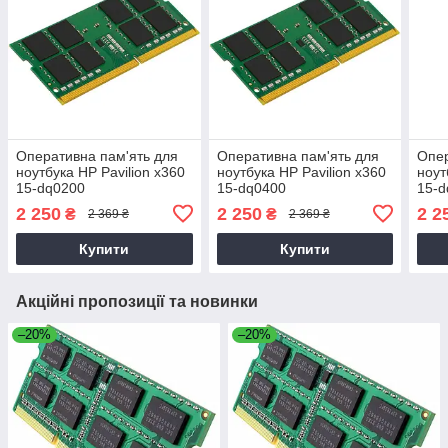
Оперативна пам'ять для
Оперативна пам'ять для
Опер
ноутбука HP Pavilion x360
ноутбука HP Pavilion x360
ноут
15-dq0200
15-dq0400
15-d
2 250
2 250
2 2
₴
₴
2 369 ₴
2 369 ₴
Купити
Купити
Акційні пропозиції та новинки
–20%
–20%