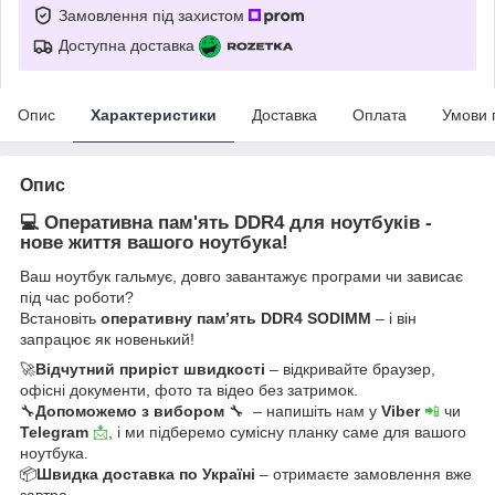
Замовлення під захистом
Доступна доставка
Опис
Характеристики
Доставка
Оплата
Умови 
Опис
💻 Оперативна пам'ять DDR4 для ноутбуків -
нове життя вашого ноутбука!
Ваш ноутбук гальмує, довго завантажує програми чи зависає
під час роботи?
Встановіть
оперативну пам’ять DDR4 SODIMM
– і він
запрацює як новенький!
🚀
Відчутний приріст швидкості
– відкривайте браузер,
офісні документи, фото та відео без затримок.
🔧
Допоможемо з вибором
🔧 – напишіть нам у
Viber
📲
чи
Telegram
📩
, і ми підберемо сумісну планку саме для вашого
ноутбука.
📦
Швидка доставка по Україні
– отримаєте замовлення вже
завтра.