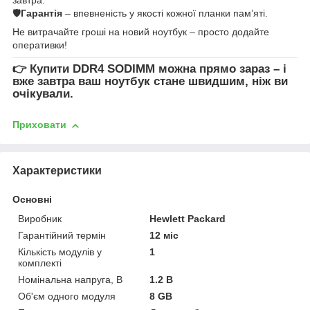
🛡
Гарантія
– впевненість у якості кожної планки пам’яті.
Не витрачайте гроші на новий ноутбук – просто додайте
оперативки!
👉
Купити DDR4 SODIMM
можна прямо зараз – і
вже завтра ваш ноутбук стане швидшим, ніж ви
очікували.
Приховати
Характеристики
Основні
Виробник
Hewlett Packard
Гарантійний термін
12 міс
Кількість модулів у
1
комплекті
Номінальна напруга, В
1.2 В
Об'єм одного модуля
8 GB