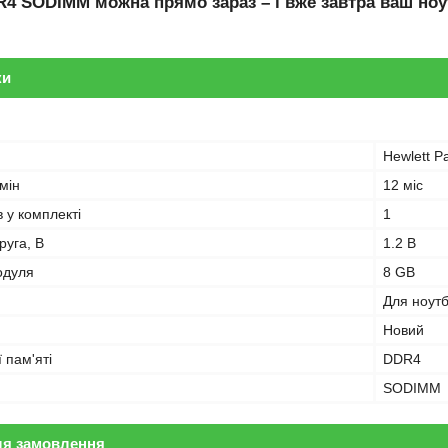
R4 SODIMM
можна прямо зараз – і вже завтра ваш ноу
ки
Hewlett P
мін
12 міс
в у комплекті
1
руга, В
1.2 В
одуля
8 GB
Для ноут
Новий
 пам'яті
DDR4
SODIMM
ля замовлення