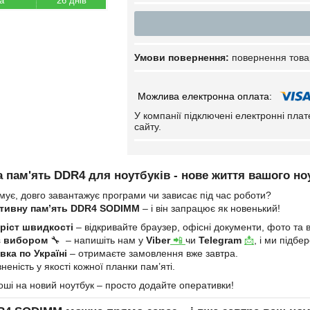
26 днів
повернення това
У компанії підключені електронні пла
сайту.
 пам'ять DDR4 для ноутбуків - нове життя вашого но
мує, довго завантажує програми чи зависає під час роботи?
тивну пам’ять DDR4 SODIMM
– і він запрацює як новенький!
ріст швидкості
– відкривайте браузер, офісні документи, фото та в
з вибором
🔧 – напишіть нам у
Viber
📲
чи
Telegram
📩
, і ми підб
ка по Україні
– отримаєте замовлення вже завтра.
неність у якості кожної планки пам’яті.
оші на новий ноутбук – просто додайте оперативки!