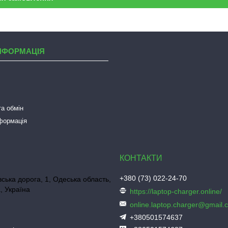
НФОРМАЦІЯ
а обмін
нформація
+380 (73) 022-24-70
ська дорога, 1, Одеська область,
, Україна
https://laptop-charger.online/
online.laptop.charger@gmail.
+380501574637