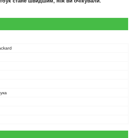
тбук стане швидшим, ніж ви очікували.
ackard
бука