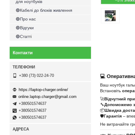
–5%
для ноутбуків
🟢Кабелі до блоків живлення
🟢Про нас
🟢Відгуки
🟢Статті
Контакти
+380 (73) 022-24-70
💻 Оперативна
Ваш ноутбук галь
https://laptop-charger.online/
Встановіть
опера
online.laptop.charger@gmail.com
🚀
Відчутний при
+380501574637
🔧
Допоможемо 
📦
Швидка достав
+380501574637
🛡
Гарантія
– впев
+380501574637
Не витрачайте гр