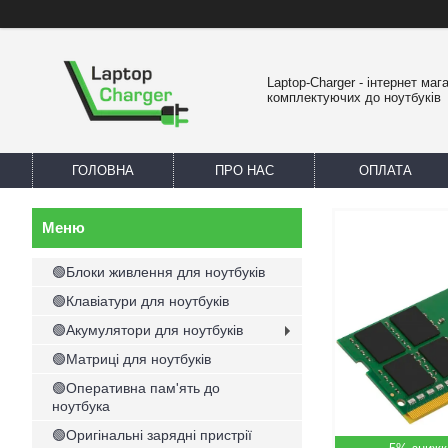
Laptop-Charger - інтернет маг
комплектуючих до ноутбуків
ГОЛОВНА
ПРО НАС
ОПЛАТА
🟢Блоки живлення для ноутбуків
🟢Клавіатури для ноутбуків
🟢Акумулятори для ноутбуків
🟢Матриці для ноутбуків
🟢Оперативна пам'ять до
ноутбука
🟢Оригінальні зарядні пристрії