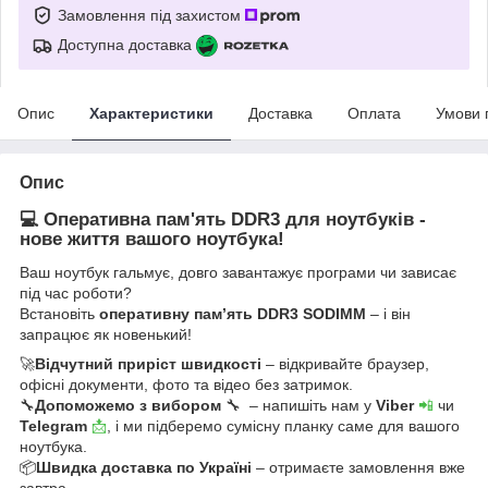
Замовлення під захистом
Доступна доставка
Опис
Характеристики
Доставка
Оплата
Умови 
Опис
💻 Оперативна пам'ять DDR3 для ноутбуків -
нове життя вашого ноутбука!
Ваш ноутбук гальмує, довго завантажує програми чи зависає
під час роботи?
Встановіть
оперативну пам’ять DDR3 SODIMM
– і він
запрацює як новенький!
🚀
Відчутний приріст швидкості
– відкривайте браузер,
офісні документи, фото та відео без затримок.
🔧
Допоможемо з вибором
🔧 – напишіть нам у
Viber
📲
чи
Telegram
📩
, і ми підберемо сумісну планку саме для вашого
ноутбука.
📦
Швидка доставка по Україні
– отримаєте замовлення вже
завтра.