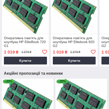
Оперативна пам'ять для
Оперативна пам'ять для
Опер
ноутбука HP EliteBook 720
ноутбука HP Elitebook 820
ноут
G1
G2
G2
1 019
1 019
1 0
₴
₴
1 273 ₴
1 273 ₴
Купити
Купити
Акційні пропозиції та новинки
–20%
–20%