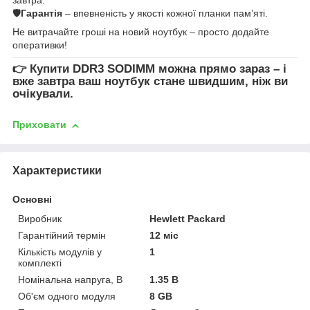
🛡
Гарантія
– впевненість у якості кожної планки пам’яті.
Не витрачайте гроші на новий ноутбук – просто додайте
оперативки!
👉
Купити DDR3 SODIMM
можна прямо зараз – і
вже завтра ваш ноутбук стане швидшим, ніж ви
очікували.
Приховати
Характеристики
Основні
Виробник
Hewlett Packard
Гарантійний термін
12 міс
Кількість модулів у
1
комплекті
Номінальна напруга, В
1.35 В
Об'єм одного модуля
8 GB