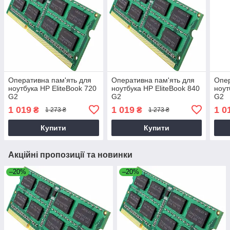
Оперативна пам'ять для
Оперативна пам'ять для
Опер
ноутбука HP EliteBook 720
ноутбука HP EliteBook 840
ноут
G2
G2
G2
1 019
1 019
1 0
₴
₴
1 273 ₴
1 273 ₴
Купити
Купити
Акційні пропозиції та новинки
–20%
–20%