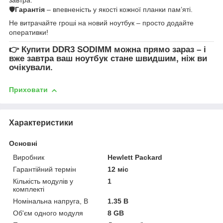
🛡
Гарантія
– впевненість у якості кожної планки пам’яті.
Не витрачайте гроші на новий ноутбук – просто додайте
оперативки!
👉
Купити DDR3 SODIMM
можна прямо зараз – і
вже завтра ваш ноутбук стане швидшим, ніж ви
очікували.
Приховати
Характеристики
Основні
Виробник
Hewlett Packard
Гарантійний термін
12 міс
Кількість модулів у
1
комплекті
Номінальна напруга, В
1.35 В
Об'єм одного модуля
8 GB