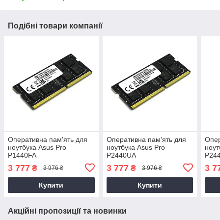
Подібні товари компанії
Оперативна пам'ять для
Оперативна пам'ять для
Опер
ноутбука Asus Pro
ноутбука Asus Pro
ноут
P1440FA
P2440UA
P24
3 777
3 777
3 7
₴
₴
3 976 ₴
3 976 ₴
Купити
Купити
Акційні пропозиції та новинки