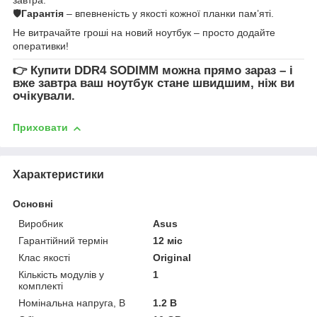
🛡
Гарантія
– впевненість у якості кожної планки пам’яті.
Не витрачайте гроші на новий ноутбук – просто додайте
оперативки!
👉
Купити DDR4 SODIMM
можна прямо зараз – і
вже завтра ваш ноутбук стане швидшим, ніж ви
очікували.
Приховати
Характеристики
Основні
Виробник
Asus
Гарантійний термін
12 міс
Клас якості
Original
Кількість модулів у
1
комплекті
Номінальна напруга, В
1.2 В