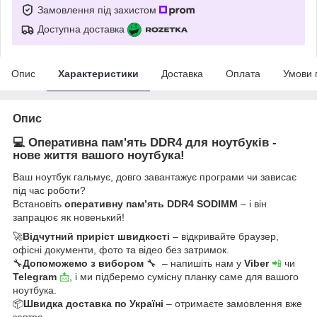
Замовлення під захистом
Доступна доставка
Опис
Характеристики
Доставка
Оплата
Умови 
Опис
💻 Оперативна пам'ять DDR4 для ноутбуків -
нове життя вашого ноутбука!
Ваш ноутбук гальмує, довго завантажує програми чи зависає
під час роботи?
Встановіть
оперативну пам’ять DDR4 SODIMM
– і він
запрацює як новенький!
🚀
Відчутний приріст швидкості
– відкривайте браузер,
офісні документи, фото та відео без затримок.
🔧
Допоможемо з вибором
🔧 – напишіть нам у
Viber
📲
чи
Telegram
📩
, і ми підберемо сумісну планку саме для вашого
ноутбука.
📦
Швидка доставка по Україні
– отримаєте замовлення вже
завтра.