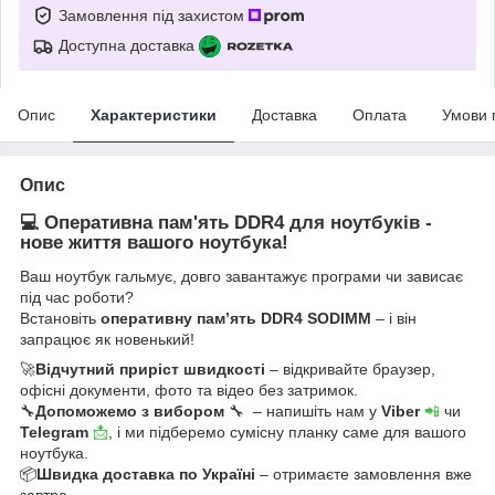
Замовлення під захистом
Доступна доставка
Опис
Характеристики
Доставка
Оплата
Умови 
Опис
💻 Оперативна пам'ять DDR4 для ноутбуків -
нове життя вашого ноутбука!
Ваш ноутбук гальмує, довго завантажує програми чи зависає
під час роботи?
Встановіть
оперативну пам’ять DDR4 SODIMM
– і він
запрацює як новенький!
🚀
Відчутний приріст швидкості
– відкривайте браузер,
офісні документи, фото та відео без затримок.
🔧
Допоможемо з вибором
🔧 – напишіть нам у
Viber
📲
чи
Telegram
📩
, і ми підберемо сумісну планку саме для вашого
ноутбука.
📦
Швидка доставка по Україні
– отримаєте замовлення вже
завтра.