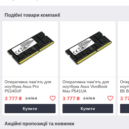
Подібні товари компанії
Оперативна пам'ять для
Оперативна пам'ять для
Опер
ноутбука Asus Pro
ноутбука Asus VivoBook
ноут
P5240UF
Max P541UA
B5 
3 777
3 777
3 7
₴
₴
3 976 ₴
3 976 ₴
Купити
Купити
Акційні пропозиції та новинки