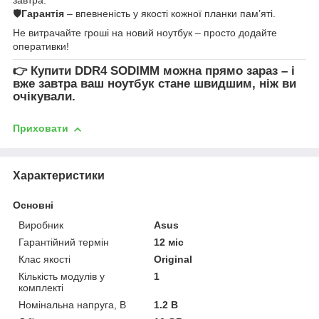
🛡
Гарантія
– впевненість у якості кожної планки пам’яті.
Не витрачайте гроші на новий ноутбук – просто додайте
оперативки!
👉
Купити DDR4 SODIMM
можна прямо зараз – і
вже завтра ваш ноутбук стане швидшим, ніж ви
очікували.
Приховати
Характеристики
Основні
Виробник
Asus
Гарантійний термін
12 міс
Клас якості
Original
Кількість модулів у
1
комплекті
Номінальна напруга, В
1.2 В