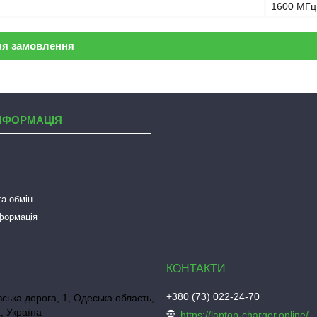
1600 МГц
ля замовлення
НФОРМАЦІЯ
а обмін
нформація
+380 (73) 022-24-70
ська дорога, 1, Одеська область,
, Україна
https://laptop-charger.online/