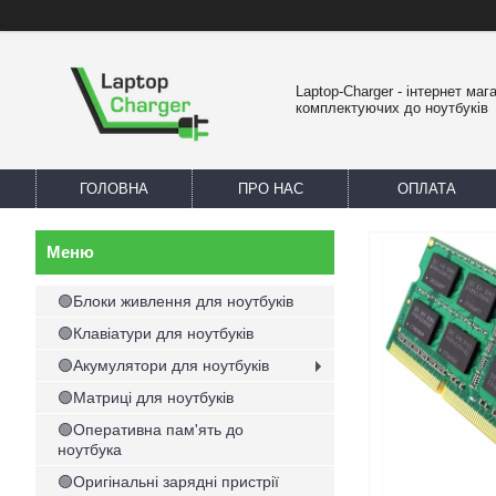
Laptop-Charger - інтернет маг
комплектуючих до ноутбуків
ГОЛОВНА
ПРО НАС
ОПЛАТА
🟢Блоки живлення для ноутбуків
🟢Клавіатури для ноутбуків
🟢Акумулятори для ноутбуків
🟢Матриці для ноутбуків
🟢Оперативна пам'ять до
ноутбука
🟢Оригінальні зарядні пристрії