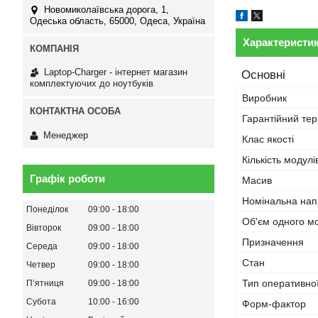
Новомиколаївська дорога, 1,
Одеська область, 65000, Одеса, Україна
Характеристи
Laptop-Charger - інтернет магазин
Основні
комплектуючих до ноутбуків
Виробник
Гарантійний тер
Менеджер
Клас якості
Кількість модулі
Графік роботи
Масив
Номінальна нап
Понеділок
09:00
18:00
Об'єм одного м
Вівторок
09:00
18:00
Призначення
Середа
09:00
18:00
Стан
Четвер
09:00
18:00
Тип оперативної
Пʼятниця
09:00
18:00
Субота
10:00
16:00
Форм-фактор