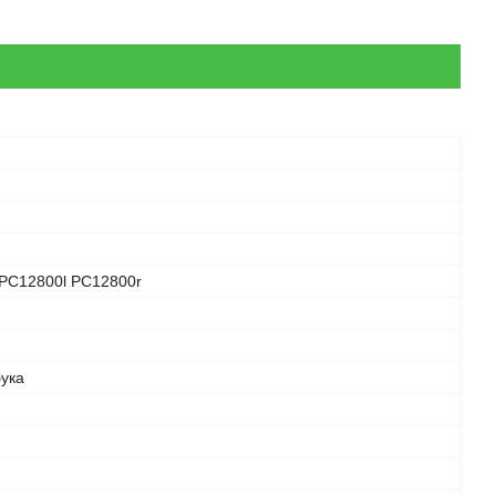
PC12800l PC12800r
бука