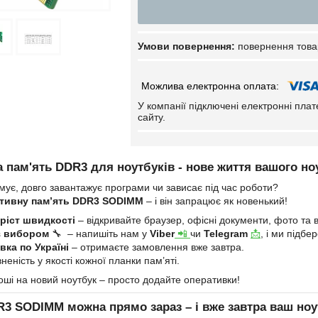
повернення това
У компанії підключені електронні пла
сайту.
 пам'ять DDR3 для ноутбуків - нове життя вашого но
мує, довго завантажує програми чи зависає під час роботи?
тивну пам’ять DDR3 SODIMM
– і він запрацює як новенький!
ріст швидкості
– відкривайте браузер, офісні документи, фото та в
з вибором
🔧 – напишіть нам у
Viber
📲
чи
Telegram
📩
, і ми підб
ка по Україні
– отримаєте замовлення вже завтра.
неність у якості кожної планки пам’яті.
оші на новий ноутбук – просто додайте оперативки!
R3 SODIMM
можна прямо зараз – і вже завтра ваш ноу