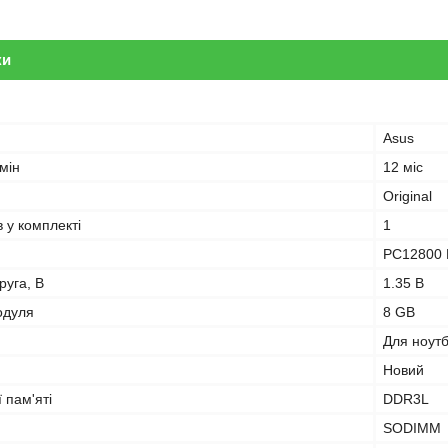
ки
Asus
мін
12 міс
Original
в у комплекті
1
PC12800 
руга, В
1.35 В
одуля
8 GB
Для ноут
Новий
 пам'яті
DDR3L
SODIMM