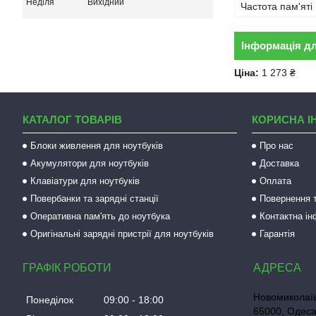
Неділя
Вихідний
Частота пам'яті
Інформація д
Ціна:
1 273 ₴
КАТАЛОГ ТОВАРІВ
КОРИСНА І
Блоки живлення для ноутбуків
Про нас
Акумулятори для ноутбуків
Доставка
Клавіатури для ноутбуків
Оплата
Повербанки та зарядні станції
Повернення т
Оперативна пам'ять до ноутбука
Контактна і
Оригінальні зарядні пристрії для ноутбуків
Гарантія
ГРАФІК РОБОТИ
Новомиколаїв
Понеділок
09:00
18:00
65000, Одеса