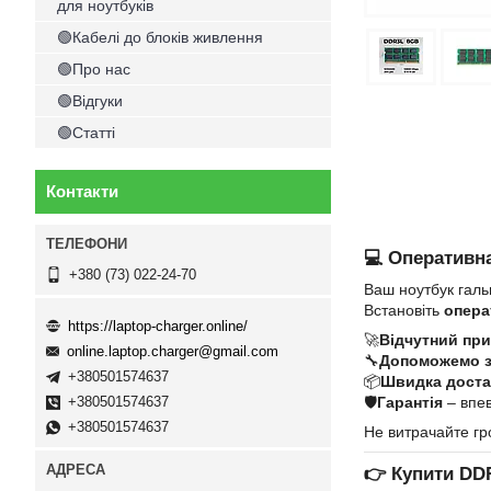
для ноутбуків
🟢Кабелі до блоків живлення
🟢Про нас
🟢Відгуки
🟢Статті
Контакти
💻 Оперативна
+380 (73) 022-24-70
Ваш ноутбук галь
Встановіть
опера
https://laptop-charger.online/
🚀
Відчутний при
online.laptop.charger@gmail.com
🔧
Допоможемо 
+380501574637
📦
Швидка достав
🛡
Гарантія
– впев
+380501574637
+380501574637
Не витрачайте гр
👉
Купити DD