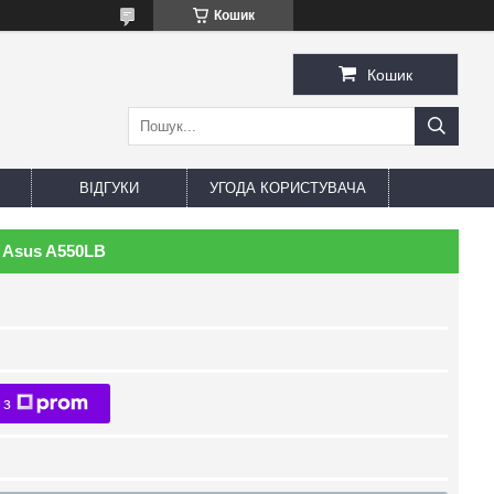
Кошик
Кошик
ВІДГУКИ
УГОДА КОРИСТУВАЧА
 Asus A550LB
 з