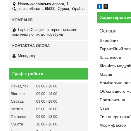
Новомиколаївська дорога, 1,
Одеська область, 65000, Одеса, Україна
Характеристи
Laptop-Charger - інтернет магазин
Основні
комплектуючих до ноутбуків
Виробник
Гарантійний тер
Менеджер
Клас якості
Кількість модулі
Графік роботи
Масив
Номінальна нап
Понеділок
09:00
18:00
Об'єм одного м
Вівторок
09:00
18:00
Призначення
Середа
09:00
18:00
Стан
Четвер
09:00
18:00
Тип оперативної
Пʼятниця
09:00
18:00
Субота
10:00
16:00
Форм-фактор