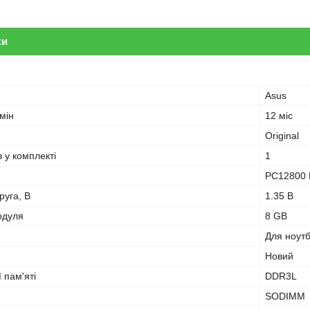
ки
Asus
мін
12 міс
Original
в у комплекті
1
PC12800 
руга, В
1.35 В
одуля
8 GB
Для ноут
Новий
 пам'яті
DDR3L
SODIMM