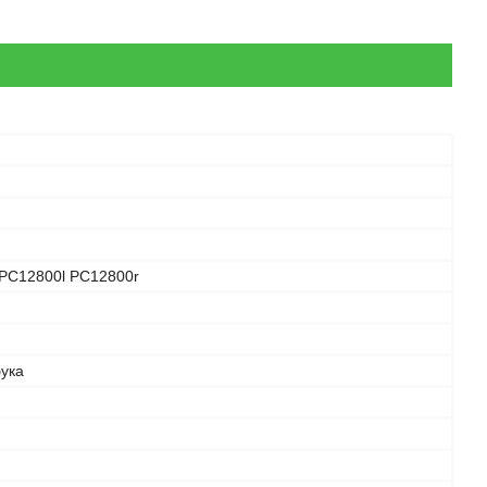
PC12800l PC12800r
бука