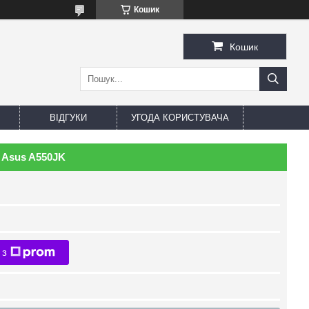
Кошик
Кошик
ВІДГУКИ
УГОДА КОРИСТУВАЧА
 Asus A550JK
 з