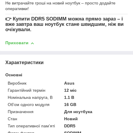
Не витрачайте гроші на новий ноутбук – просто додайте
оперативки!
👉
Купити DDR5 SODIMM
можна прямо зараз – і
вже завтра ваш ноутбук стане швидшим, ніж ви
очікували.
Приховати
Характеристики
Основні
Виробник
Asus
Гарантійний термін
12 міс
Номінальна напруга, В
1.1 В
Об'єм одного модуля
16 GB
Призначення
Для ноутбука
Стан
Новий
Тип оперативної пам'яті
DDR5
Форм-фактор
SODIMM