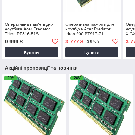
Оперативна пам'ять для
Оперативна пам'ять для
Опер
ноутбука Acer Predator
ноутбука Acer Predator
ноут
Triton PT316-51S
triton 900 PT917-71
X G
9 999
3 777
3 7
₴
₴
3 976 ₴
Купити
Купити
Акційні пропозиції та новинки
–20%
–20%