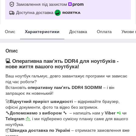
Замовлення під захистом
Доступна доставка
Опис
Характеристики
Доставка
Оплата
Умови 
Опис
💻 Оперативна пам'ять DDR4 для ноутбуків -
нове життя вашого ноутбука!
Ваш ноутбук гальмує, довго завантажує програми чи зависає
під час роботи?
Встановіть
оперативну пам’ять DDR4 SODIMM
– і він
запрацює як новенький!
🚀
Відчутний приріст швидкості
– відкривайте браузер,
офісні документи, фото та відео без затримок.
🔧
Допоможемо з вибором
🔧 – напишіть нам у
Viber
📲
чи
Telegram
📩
, і ми підберемо сумісну планку саме для вашого
ноутбука.
📦
Швидка доставка по Україні
– отримаєте замовлення вже
завтра.