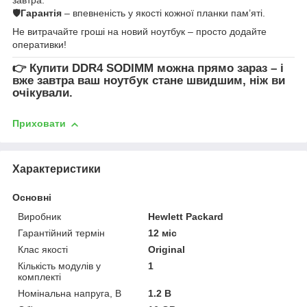
🛡
Гарантія
– впевненість у якості кожної планки пам’яті.
Не витрачайте гроші на новий ноутбук – просто додайте
оперативки!
👉
Купити DDR4 SODIMM
можна прямо зараз – і
вже завтра ваш ноутбук стане швидшим, ніж ви
очікували.
Приховати
Характеристики
Основні
Виробник
Hewlett Packard
Гарантійний термін
12 міс
Клас якості
Original
Кількість модулів у
1
комплекті
Номінальна напруга, В
1.2 В