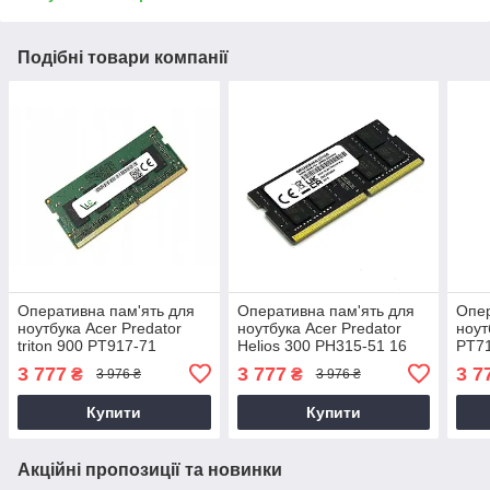
Подібні товари компанії
Оперативна пам'ять для
Оперативна пам'ять для
Опер
ноутбука Acer Predator
ноутбука Acer Predator
ноут
triton 900 PT917-71
Helios 300 PH315-51 16
PT71
3 777
3 777
3 7
₴
₴
3 976 ₴
3 976 ₴
Купити
Купити
Акційні пропозиції та новинки