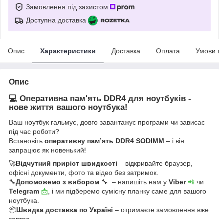
Замовлення під захистом
Доступна доставка
Опис
Характеристики
Доставка
Оплата
Умови 
Опис
💻 Оперативна пам'ять DDR4 для ноутбуків -
нове життя вашого ноутбука!
Ваш ноутбук гальмує, довго завантажує програми чи зависає
під час роботи?
Встановіть
оперативну пам’ять DDR4 SODIMM
– і він
запрацює як новенький!
🚀
Відчутний приріст швидкості
– відкривайте браузер,
офісні документи, фото та відео без затримок.
🔧
Допоможемо з вибором
🔧 – напишіть нам у
Viber
📲
чи
Telegram
📩
, і ми підберемо сумісну планку саме для вашого
ноутбука.
📦
Швидка доставка по Україні
– отримаєте замовлення вже
завтра.