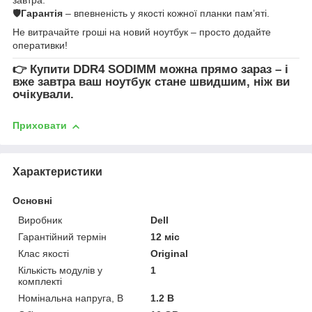
🛡
Гарантія
– впевненість у якості кожної планки пам’яті.
Не витрачайте гроші на новий ноутбук – просто додайте
оперативки!
👉
Купити DDR4 SODIMM
можна прямо зараз – і
вже завтра ваш ноутбук стане швидшим, ніж ви
очікували.
Приховати
Характеристики
Основні
Виробник
Dell
Гарантійний термін
12 міс
Клас якості
Original
Кількість модулів у
1
комплекті
Номінальна напруга, В
1.2 В