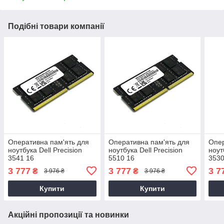
Подібні товари компанії
Оперативна пам'ять для
Оперативна пам'ять для
Опер
ноутбука Dell Precision
ноутбука Dell Precision
ноут
3541 16
5510 16
3530
3 777
3 777
3 7
₴
₴
3 976 ₴
3 976 ₴
Купити
Купити
Акційні пропозиції та новинки