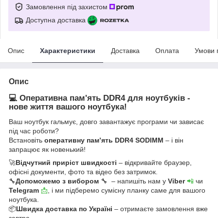
Замовлення під захистом
Доступна доставка
Опис
Характеристики
Доставка
Оплата
Умови 
Опис
💻 Оперативна пам'ять DDR4 для ноутбуків -
нове життя вашого ноутбука!
Ваш ноутбук гальмує, довго завантажує програми чи зависає
під час роботи?
Встановіть
оперативну пам’ять DDR4 SODIMM
– і він
запрацює як новенький!
🚀
Відчутний приріст швидкості
– відкривайте браузер,
офісні документи, фото та відео без затримок.
🔧
Допоможемо з вибором
🔧 – напишіть нам у
Viber
📲
чи
Telegram
📩
, і ми підберемо сумісну планку саме для вашого
ноутбука.
📦
Швидка доставка по Україні
– отримаєте замовлення вже
завтра.