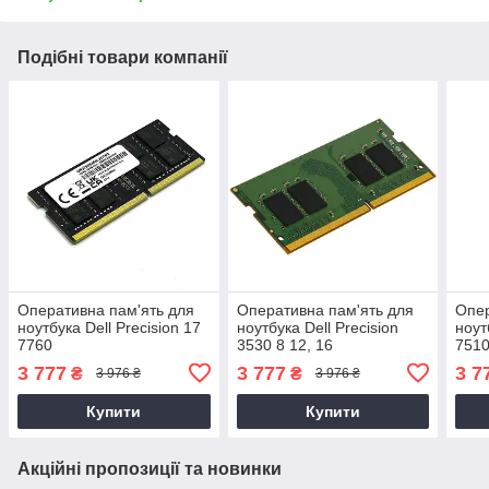
Подібні товари компанії
Оперативна пам'ять для
Оперативна пам'ять для
Опер
ноутбука Dell Precision 17
ноутбука Dell Precision
ноут
7760
3530 8 12, 16
7510
3 777
3 777
3 7
₴
₴
3 976 ₴
3 976 ₴
Купити
Купити
Акційні пропозиції та новинки