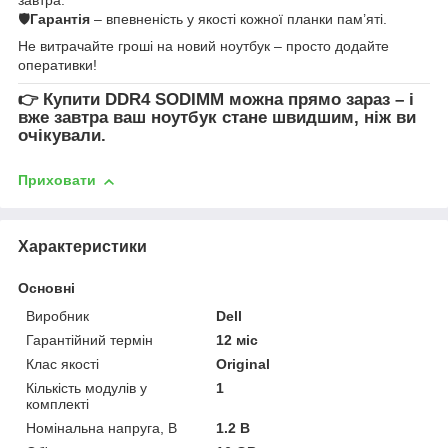
🛡
Гарантія
– впевненість у якості кожної планки пам’яті.
Не витрачайте гроші на новий ноутбук – просто додайте
оперативки!
👉
Купити DDR4 SODIMM
можна прямо зараз – і
вже завтра ваш ноутбук стане швидшим, ніж ви
очікували.
Приховати
Характеристики
Основні
Виробник
Dell
Гарантійний термін
12 міс
Клас якості
Original
Кількість модулів у
1
комплекті
Номінальна напруга, В
1.2 В