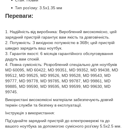
Стан: Новий
Тип роз'єму: 3.5x1.35 мм
Переваги:
1. Надійність від виробника: Вироблений високоякісно, цей
зарядний пристрій гарантує вам якість та довговічність.
2. Потужність: З вихідною потужністю в 36Вт, цей пристрій
швидко зарядить ваш ноутбук.
3. Гарантія якості: 6 місяців гарантійного обслуговування
дадуть вам спокій.
4. Повна сумісність: Розроблений спеціально для ноутбуків
MD 60095, MD 60422, MD 99351, MD 99352, MD 99438, MD
99512, MD 99525, MD 99526, MD 99528, MD 99543, MD
99777, MD 99778, MD 99785, MD 99787, MD 99861, MD
99885, MD 99590, MD 99595, MD 99599, MD 99630, MD
99745.
Використані високоякісні матеріали забезпечують довгий
термін служби та безпеку в експлуатації.
Інструкція з використання:
Під'єднайте зарядний пристрій до електромережі та до
вашого ноутбука за допомогою сумісного роз'єму 5.5x2.5 мм.