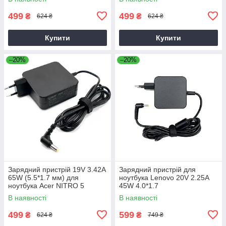
499
499
₴
₴
624 ₴
624 ₴
Купити
Купити
–20%
–20%
Зарядний пристрій 19V 3.42A
Зарядний пристрій для
65W (5.5*1.7 мм) для
ноутбука Lenovo 20V 2.25A
ноутбука Acer NITRO 5
45W 4.0*1.7
AN515-31 65
В наявності
В наявності
499
599
₴
₴
624 ₴
749 ₴