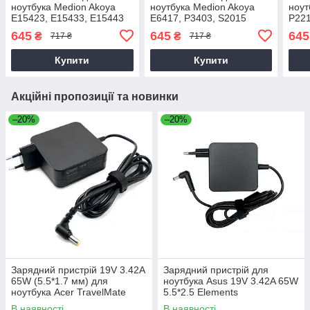
ноутбука Medion Akoya
ноутбука Medion Akoya
ноут
E15423, E15433, E15443
E6417, P3403, S2015
P221
645
645
645
₴
₴
717 ₴
717 ₴
Купити
Купити
Акційні пропозиції та новинки
–20%
–20%
Зарядний пристрій 19V 3.42A
Зарядний пристрій для
65W (5.5*1.7 мм) для
ноутбука Asus 19V 3.42A 65W
ноутбука Acer TravelMate
5.5*2.5 Elements
P2510-G2-M
В наявності
В наявності