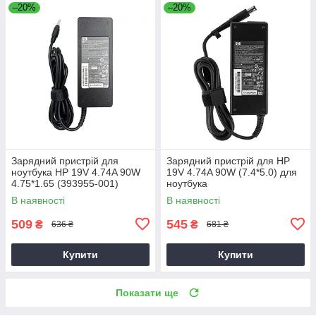
–20%
–20%
Зарядний пристрій для
Зарядний пристрій для HP
ноутбука HP 19V 4.74A 90W
19V 4.74A 90W (7.4*5.0) для
4.75*1.65 (393955-001)
ноутбука
В наявності
В наявності
509
545
₴
₴
636 ₴
681 ₴
Купити
Купити
Показати ще