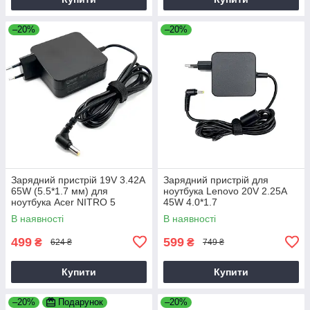
–20%
–20%
Зарядний пристрій 19V 3.42A
Зарядний пристрій для
65W (5.5*1.7 мм) для
ноутбука Lenovo 20V 2.25A
ноутбука Acer NITRO 5
45W 4.0*1.7
AN515-31 65
В наявності
В наявності
499
599
₴
₴
624 ₴
749 ₴
Купити
Купити
–20%
Подарунок
–20%