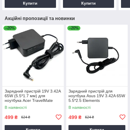
Купити
Купити
Акційні пропозиції та новинки
–20%
–20%
Зарядний пристрій 19V 3.42A
Зарядний пристрій для
65W (5.5*1.7 мм) для
ноутбука Asus 19V 3.42A 65W
ноутбука Acer TravelMate
5.5*2.5 Elements
P2510-G2-M
В наявності
В наявності
499
499
₴
₴
624 ₴
624 ₴
Купити
Купити