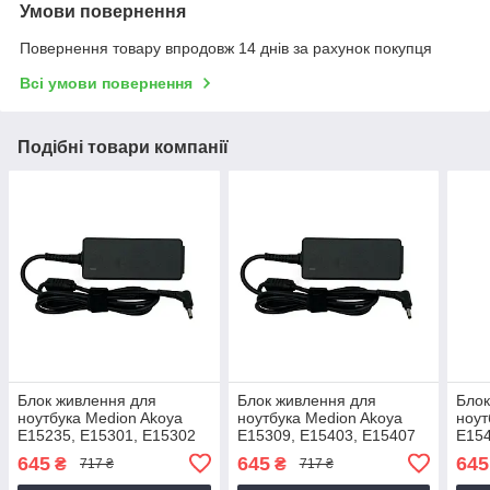
Умови повернення
Повернення товару впродовж 14 днів за рахунок покупця
Всі умови повернення
Подібні товари компанії
Блок живлення для
Блок живлення для
Блок
ноутбука Medion Akoya
ноутбука Medion Akoya
ноут
E15235, E15301, E15302
E15309, E15403, E15407
E154
645
645
645
₴
₴
717 ₴
717 ₴