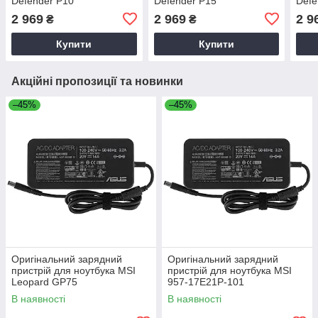
Defender P10
Defender P15
Defe
2 969
2 969
2 9
₴
₴
Купити
Купити
Акційні пропозиції та новинки
–45%
–45%
Оригінальний зарядний
Оригінальний зарядний
пристрій для ноутбука MSI
пристрій для ноутбука MSI
Leopard GP75
957-17E21P-101
В наявності
В наявності