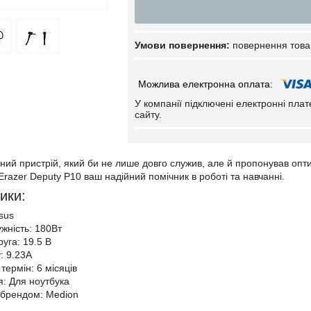
повернення това
У компанії підключені електронні пла
сайту.
ний пристрій, який би не лише довго служив, але й пропонував опт
Erazer Deputy P10 ваш надійний помічник в роботі та навчанні.
ики:
sus
ужність: 180Вт
уга: 19.5 В
: 9.23А
термін: 6 місяців
: Для ноутбука
з брендом: Medion