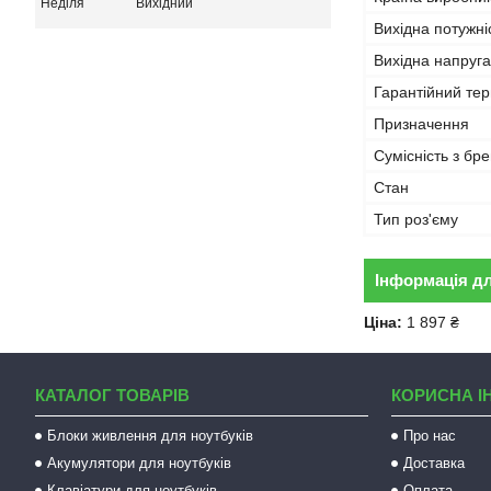
Неділя
Вихідний
Вихідна потужні
Вихідна напруга
Гарантійний тер
Призначення
Сумісність з бр
Стан
Тип роз'єму
Інформація д
Ціна:
1 897 ₴
КАТАЛОГ ТОВАРІВ
КОРИСНА І
Блоки живлення для ноутбуків
Про нас
Акумулятори для ноутбуків
Доставка
Клавіатури для ноутбуків
Оплата