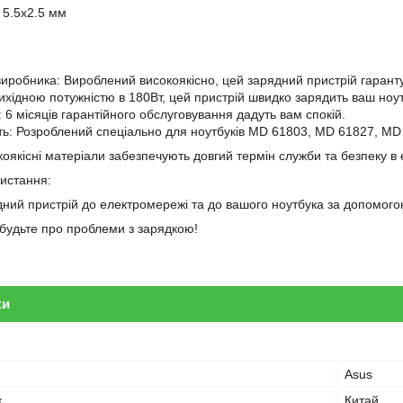
 5.5x2.5 мм
 виробника: Вироблений високоякісно, цей зарядний пристрій гарантує
вихідною потужністю в 180Вт, цей пристрій швидко зарядить ваш ноут
і: 6 місяців гарантійного обслуговування дадуть вам спокій.
сть: Розроблений спеціально для ноутбуків MD 61803, MD 61827, M
оякісні матеріали забезпечують довгий термін служби та безпеку в 
ристання:
дний пристрій до електромережі та до вашого ноутбука за допомогою
забудьте про проблеми з зарядкою!
ки
Asus
к
Китай