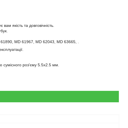
 вам якість та довговічність.
бук.
D 61890, MD 61967, MD 62043, MD 63665, .
експлуатації.
 сумісного роз'єму 5.5x2.5 мм.