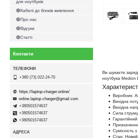
для ноутбуків
🟢Кабелі до блоків живлення
🟢Про нас
🟢Відгуки
🟢Статті
Контакти
Ви шукаєте заряд
+380 (73) 022-24-70
ноутбука Medion 
Характерист
https://laptop-charger.online/
Виробник: A
online.laptop.charger@gmail.com
Вихідна пот
+380501574637
Вихідна напр
Сила струму
+380501574637
Гарантійний 
+380501574637
Призначення
Сумісність 
Стан: Новий