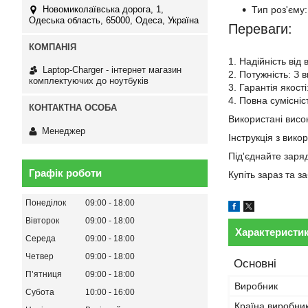
Тип роз'єму:
Новомиколаївська дорога, 1,
Одеська область, 65000, Одеса, Україна
Переваги:
1. Надійність від
Laptop-Charger - інтернет магазин
2. Потужність: З 
комплектуючих до ноутбуків
3. Гарантія якост
4. Повна сумісні
Використані висок
Менеджер
Інструкція з вико
Під'єднайте заря
Графік роботи
Купіть зараз та 
Понеділок
09:00
18:00
Вівторок
09:00
18:00
Характеристи
Середа
09:00
18:00
Четвер
09:00
18:00
Основні
Пʼятниця
09:00
18:00
Виробник
Субота
10:00
16:00
Країна виробни