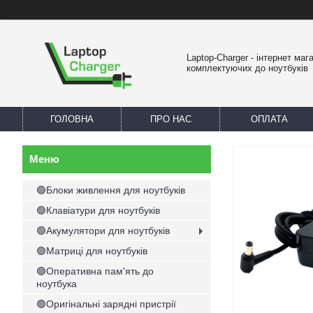
Laptop-Charger - інтернет маг
комплектуючих до ноутбуків
ГОЛОВНА
ПРО НАС
ОПЛАТА
🟢Блоки живлення для ноутбуків
🟢Клавіатури для ноутбуків
🟢Акумулятори для ноутбуків
🟢Матриці для ноутбуків
🟢Оперативна пам'ять до
ноутбука
🟢Оригінальні зарядні пристрії