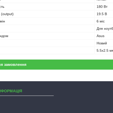
сть
180 Вт
 (output)
19.5 В
мін
6 міс
Для ноут
ендом
Asus
Новий
5.5x2.5 м
ля замовлення
НФОРМАЦІЯ