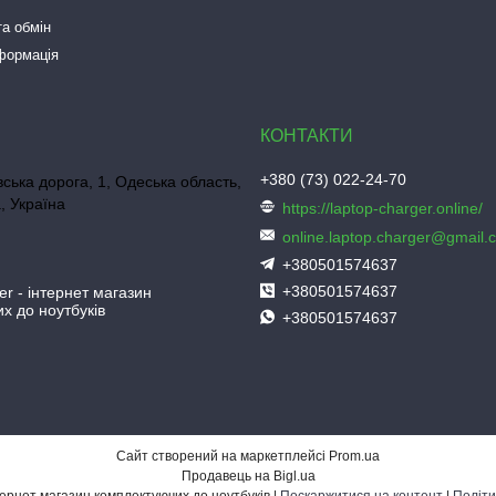
а обмін
нформація
+380 (73) 022-24-70
ська дорога, 1, Одеська область,
, Україна
https://laptop-charger.online/
online.laptop.charger@gmail.
+380501574637
+380501574637
er - інтернет магазин
х до ноутбуків
+380501574637
Сайт створений на маркетплейсі
Prom.ua
Продавець на Bigl.ua