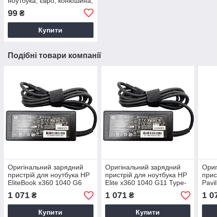
ноутбука, євро, конюшина,
3-hole, 1.2 м
99
₴
Купити
Подібні товари компанії
Оригінальний зарядний
Оригінальний зарядний
Ориг
пристрій для ноутбука HP
пристрій для ноутбука HP
прис
EliteBook x360 1040 G6
Elite x360 1040 G11 Type-
Pavi
C
14-d
1 071
1 071
1 0
₴
₴
Купити
Купити