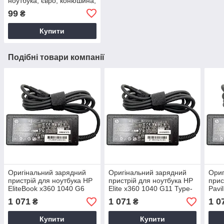
ноутбука, євро, конюшина,
3-hole, 1.2 м
99
₴
Купити
Подібні товари компанії
Оригінальний зарядний
Оригінальний зарядний
Ориг
пристрій для ноутбука HP
пристрій для ноутбука HP
прис
EliteBook x360 1040 G6
Elite x360 1040 G11 Type-
Pavi
C
14-d
1 071
1 071
1 0
₴
₴
Купити
Купити