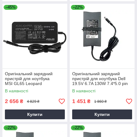
–45%
–22%
Оригінальний зарядний
Оригінальний зарядний
пристрій для ноутбука
пристрій для ноутбука Dell
MSI GL65 Leopard
19.5V 6.7A 130W 7.4*5.0 pin
Slim (PA-4E)
В наявності
В наявності
2 656
1 451
₴
₴
4 829 ₴
1 860 ₴
Купити
Купити
–22%
–22%