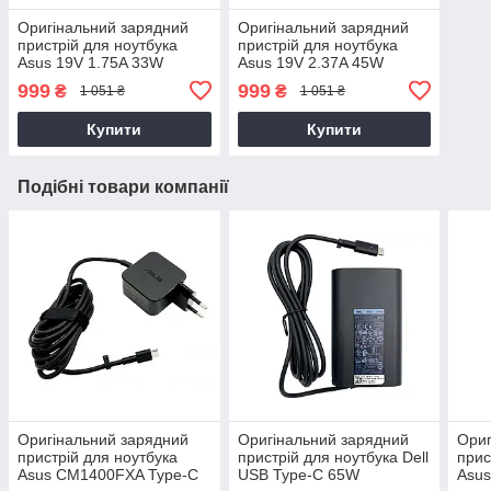
Оригінальний зарядний
Оригінальний зарядний
пристрій для ноутбука
пристрій для ноутбука
Asus 19V 1.75A 33W
Asus 19V 2.37A 45W
4.0*1.35 (ADP-33AW Z)
4.0*1.35 Boxy (ADP-45BW
999
999
₴
₴
1 051 ₴
1 051 ₴
B)
Купити
Купити
Подібні товари компанії
Оригінальний зарядний
Оригінальний зарядний
Ориг
пристрій для ноутбука
пристрій для ноутбука Dell
прис
Asus CM1400FXA Type-C
USB Type-C 65W
Asus