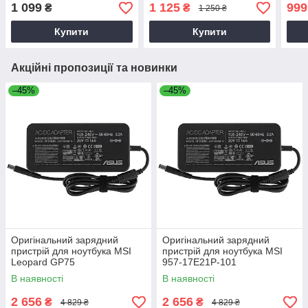
45W
(0M1WCF)
4.0*
1 099
1 125
999
₴
₴
1 250 ₴
B)
Купити
Купити
Акційні пропозиції та новинки
–45%
–45%
Оригінальний зарядний
Оригінальний зарядний
пристрій для ноутбука MSI
пристрій для ноутбука MSI
Leopard GP75
957-17E21P-101
В наявності
В наявності
2 656
2 656
₴
₴
4 829 ₴
4 829 ₴