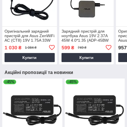
Оригінальний зарядний
Зарядний пристрій для
Ориг
пристрій для Asus ZenWiFi
ноутбука Asus 19V 2.37A
прис
AC (CT8) 19V 1.75A 33W
45W 4.0*1.35 (ADP-45BW
Asus
4.0*1.35
A, ADP-45BW C)
5.5*
1 030
599
957
₴
₴
1 084 ₴
749 ₴
Купити
Купити
Акційні пропозиції та новинки
–45%
–45%