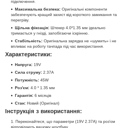
підключення.
Максимальна безпека:
Оригінальні компоненти
забезпечують кращий захист від короткого замикання та
перегріву.
Щільна фіксація:
Штекер 4.0*1.35 мм ідеально
тримається у гнізді, запобігаючи іскрінню.
Стабільність:
Оригінальна зарядка не «шумить» і не
впливає на роботу тачпада під час використання.
Характеристики:
Напруга:
19V
Сила струму:
2.37A
Потужність:
45W
Роз'єм:
4.0 * 1.35 мм
Гарантія:
6 місяців
Стан:
Новий (Оригінал)
Інструкція з використання:
Переконайтеся, що параметри (19V 2.37A) та роз'єм
відповідають вашому ноутбуку.