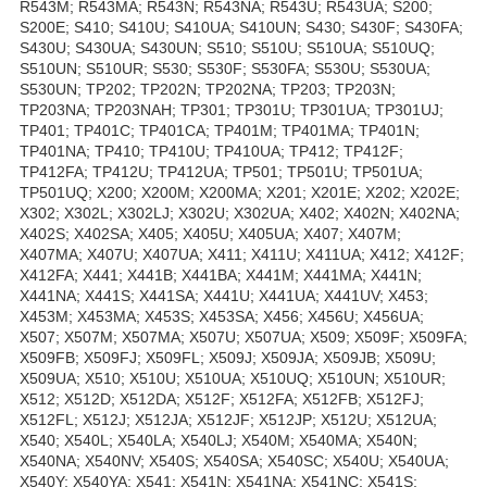
R543M; R543MA; R543N; R543NA; R543U; R543UA; S200;
S200E; S410; S410U; S410UA; S410UN; S430; S430F; S430FA;
S430U; S430UA; S430UN; S510; S510U; S510UA; S510UQ;
S510UN; S510UR; S530; S530F; S530FA; S530U; S530UA;
S530UN; TP202; TP202N; TP202NA; TP203; TP203N;
TP203NA; TP203NAH; TP301; TP301U; TP301UA; TP301UJ;
TP401; TP401C; TP401CA; TP401M; TP401MA; TP401N;
TP401NA; TP410; TP410U; TP410UA; TP412; TP412F;
TP412FA; TP412U; TP412UA; TP501; TP501U; TP501UA;
TP501UQ; X200; X200M; X200MA; X201; X201E; X202; X202E;
X302; X302L; X302LJ; X302U; X302UA; X402; X402N; X402NA;
X402S; X402SA; X405; X405U; X405UA; X407; X407M;
X407MA; X407U; X407UA; X411; X411U; X411UA; X412; X412F;
X412FA; X441; X441B; X441BA; X441M; X441MA; X441N;
X441NA; X441S; X441SA; X441U; X441UA; X441UV; X453;
X453M; X453MA; X453S; X453SA; X456; X456U; X456UA;
X507; X507M; X507MA; X507U; X507UA; X509; X509F; X509FA;
X509FB; X509FJ; X509FL; X509J; X509JA; X509JB; X509U;
X509UA; X510; X510U; X510UA; X510UQ; X510UN; X510UR;
X512; X512D; X512DA; X512F; X512FA; X512FB; X512FJ;
X512FL; X512J; X512JA; X512JF; X512JP; X512U; X512UA;
X540; X540L; X540LA; X540LJ; X540M; X540MA; X540N;
X540NA; X540NV; X540S; X540SA; X540SC; X540U; X540UA;
X540Y; X540YA; X541; X541N; X541NA; X541NC; X541S;