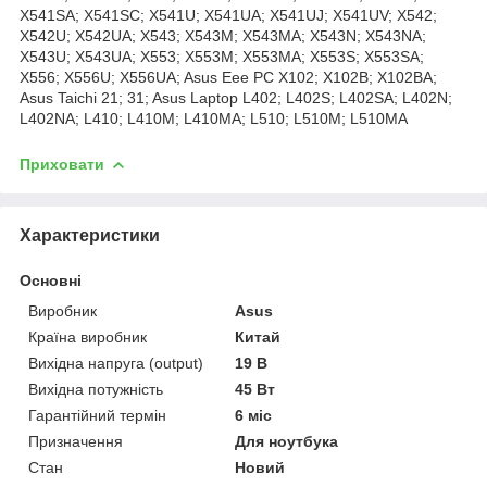
X541SA; X541SC; X541U; X541UA; X541UJ; X541UV; X542;
X542U; X542UA; X543; X543M; X543MA; X543N; X543NA;
X543U; X543UA; X553; X553M; X553MA; X553S; X553SA;
X556; X556U; X556UA; Asus Eee PC X102; X102B; X102BA;
Asus Taichi 21; 31; Asus Laptop L402; L402S; L402SA; L402N;
L402NA; L410; L410M; L410MA; L510; L510M; L510MA
Приховати
Характеристики
Основні
Виробник
Asus
Країна виробник
Китай
Вихідна напруга (output)
19 В
Вихідна потужність
45 Вт
Гарантійний термін
6 міс
Призначення
Для ноутбука
Стан
Новий