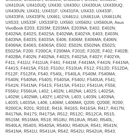
UX410UA; UX410UQ; UX430; UX430U; UX430UA; UX430UQ;
UX430UN; UX431; UX431F; UX431FA; UX433; UX433F;
UX433FA; UX433FN; UX461; UX461U; UX461UA; UX461UN;
UX533; UX533F; UX533FD; UX560; UX560U; UX560UA; Asus
VivoBook E203; E203M; E203MA; E203NA; E402; E402N;
E402NA; E402S; E402SA; E402WA; E402YA; E403; E403N;
E403NA; E403S; E403SA; E406; E406M; E406MA; E406N;
E406NA; E406S; E406SA; E502; E502N; E502NA; E502S;
E502SA; F200; F200CA; F200MA; F201E; F202E; F402; F402B;
F402BA; F402N; F402NA; F402S; F402SA; F402Y; F402YA;
F411; F411U; F411UA; F441; F441M; F441MA; F441N; F441NA;
F441S; F441SA; F510; F510U; F510UA; F512; F512D; F512DA;
F512F; F512FA; F540; F540L; F540LA; F540M; F540MA;
F540N; F540NA; F540S; F540SA; F540U; F540UA; F541;
F541N; F541NA; F541S; F541SA; F541U; F541UA; F556;
F556U; F556UA; L402; L402N; L402NA; L402S; L402SA;
L402W; L402WA; L402Y; L402YA; L403; L403N; L403NA;
L403S; L403SA; L406; L406M; L406MA; Q200; Q200E; R200;
R200CA; R201; R201E; R416; R416S; R416SA; R417; R417N;
R417NA; R417S; R417SA; R512; R512C; R512CA; R515;
R515M; R515MA; R518; R518U; R518UA; R540; R540L;
R540LA; R540S; R540SA; R540U; R540UA; R541; R541N;
R541NA; R541U; R541UA; R542; R542U; R542UA; R543;