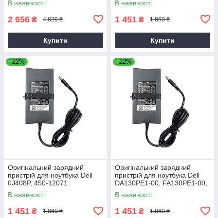
В наявності
В наявності
2 656
1 451
₴
₴
4 829 ₴
1 860 ₴
Купити
Купити
–22%
–22%
Оригінальний зарядний
Оригінальний зарядний
пристрій для ноутбука Dell
пристрій для ноутбука Dell
0J408P, 450-12071
DA130PE1-00, FA130PE1-00,
HA130PM160
В наявності
В наявності
1 451
1 451
₴
₴
1 860 ₴
1 860 ₴