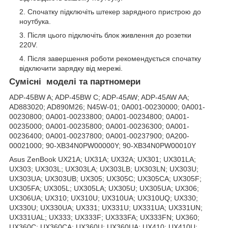
Спочатку підключіть штекер зарядного пристрою до
ноутбука.
Після цього підключіть блок живлення до розетки
220V.
Після завершення роботи рекомендується спочатку
відключити зарядку від мережі.
Сумісні моделі та партномери
ADP-45BW A; ADP-45BW C; ADP-45AW; ADP-45AW AA;
AD883020; AD890M26; N45W-01; 0A001-00230000; 0A001-
00230800; 0A001-00233800; 0A001-00234800; 0A001-
00235000; 0A001-00235800; 0A001-00236300; 0A001-
00236400; 0A001-00237800; 0A001-00237900; 0A200-
00021000; 90-XB34N0PW00000Y; 90-XB34N0PW00010Y
Asus ZenBook UX21A; UX31A; UX32A; UX301; UX301LA;
UX303; UX303L; UX303LA; UX303LB; UX303LN; UX303U;
UX303UA; UX303UB; UX305; UX305C; UX305CA; UX305F;
UX305FA; UX305L; UX305LA; UX305U; UX305UA; UX306;
UX306UA; UX310; UX310U; UX310UA; UX310UQ; UX330;
UX330U; UX330UA; UX331; UX331U; UX331UA; UX331UN;
UX331UAL; UX333; UX333F; UX333FA; UX333FN; UX360;
UX360C; UX360CA; UX360U; UX360UA; UX410; UX410U;