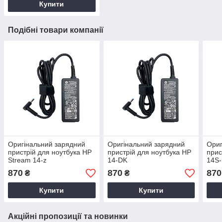
Купити
Подібні товари компанії
Оригінальний зарядний
Оригінальний зарядний
Ориг
пристрій для ноутбука HP
пристрій для ноутбука HP
прис
Stream 14-z
14-DK
14S
870
870
870
₴
₴
Купити
Купити
Акційні пропозиції та новинки