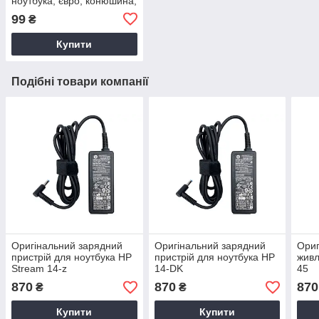
ноутбука, євро, конюшина,
3-hole, 1.2 м
99
₴
Купити
Подібні товари компанії
Оригінальний зарядний
Оригінальний зарядний
Ориг
пристрій для ноутбука HP
пристрій для ноутбука HP
жив
Stream 14-z
14-DK
45
870
870
870
₴
₴
Купити
Купити