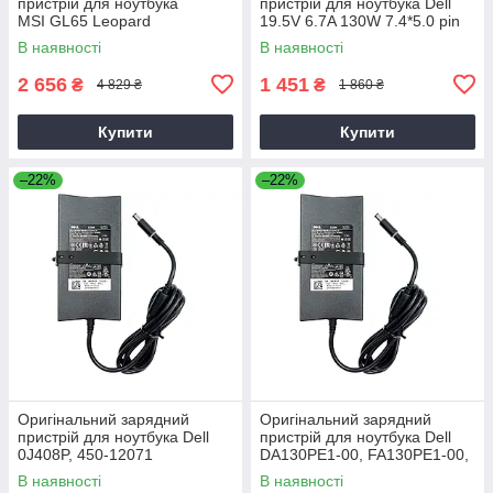
пристрій для ноутбука
пристрій для ноутбука Dell
MSI GL65 Leopard
19.5V 6.7A 130W 7.4*5.0 pin
Slim (PA-4E)
В наявності
В наявності
2 656
1 451
₴
₴
4 829 ₴
1 860 ₴
Купити
Купити
–22%
–22%
Оригінальний зарядний
Оригінальний зарядний
пристрій для ноутбука Dell
пристрій для ноутбука Dell
0J408P, 450-12071
DA130PE1-00, FA130PE1-00,
HA130PM160
В наявності
В наявності