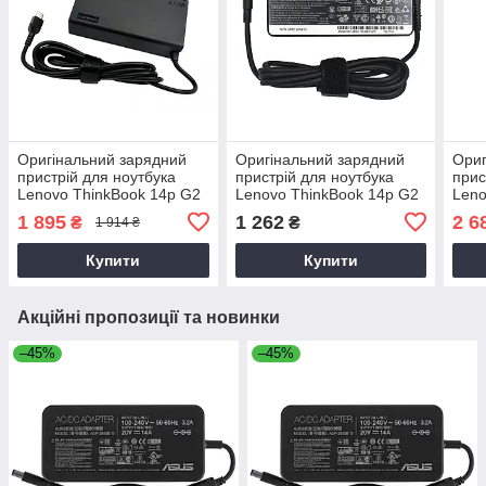
Оригінальний зарядний
Оригінальний зарядний
Ориг
пристрій для ноутбука
пристрій для ноутбука
прис
Lenovo ThinkBook 14p G2
Lenovo ThinkBook 14p G2
Leno
ACH
ACH
ACH
1 895
1 262
2 6
₴
₴
1 914 ₴
Купити
Купити
Акційні пропозиції та новинки
–45%
–45%